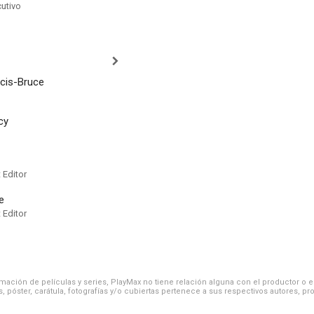
cutivo
ncis-Bruce
cy
 Editor
e
 Editor
ación de películas y series, PlayMax no tiene relación alguna con el productor o el d
, póster, carátula, fotografías y/o cubiertas pertenece a sus respectivos autores, pr