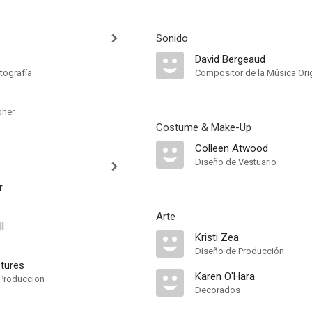
Sonido
David Bergeaud
tografía
Compositor de la Música Orig
pher
Costume & Make-Up
Colleen Atwood
Diseño de Vestuario
r
Arte
l
Kristi Zea
Diseño de Producción
ctures
Karen O'Hara
Produccion
Decorados