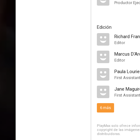
Productor Eje
Edición
Richard Fra
Editor
Marcus D'Ar
Editor
Paula Lourie
First Assistant
Jane Maguir
First Assistant
6 más
PlayMax solo ofrece inform
copyright de las imágenes
distribuidoras.