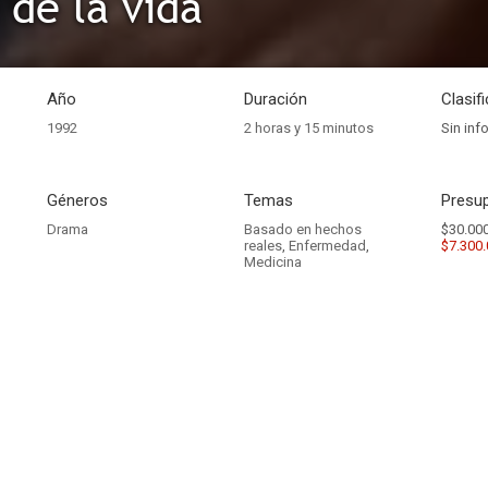
 de la vida
Año
Duración
Clasif
1992
2 horas y 15 minutos
Sin inf
Géneros
Temas
Presup
Drama
Basado en hechos
$30.000
reales
,
Enfermedad
,
$7.300
Medicina