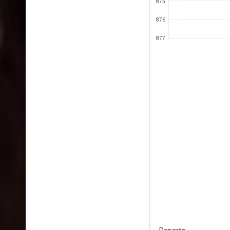
875
876
877