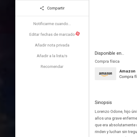
Compartir
Notificarme cuando...
N
Editar fechas de marcado
Añadir nota privada
Disponible en...
Añadir a la lista/s
Compra física
Recomendar
Amazon
Compra fí
Sinopsis
Lorenzo Odone, hijo úni
años una grave enfermed
que era absolutamente n
rinden y luchan sin tre