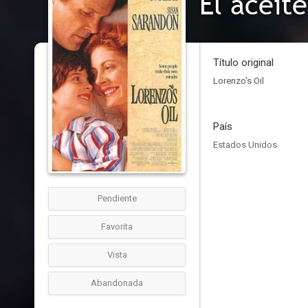
El aceite
Título original
Lorenzo's Oil
País
Estados Unidos
Pendiente
Favorita
Vista
Abandonada