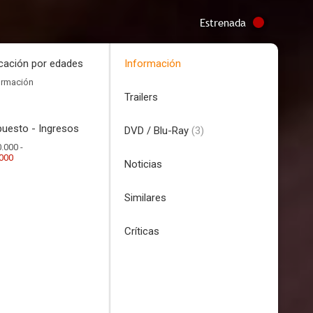
Estrenada
icación por edades
Información
ormación
Trailers
uesto - Ingresos
DVD / Blu-Ray
(3)
.000 -
.000
Noticias
Similares
Críticas