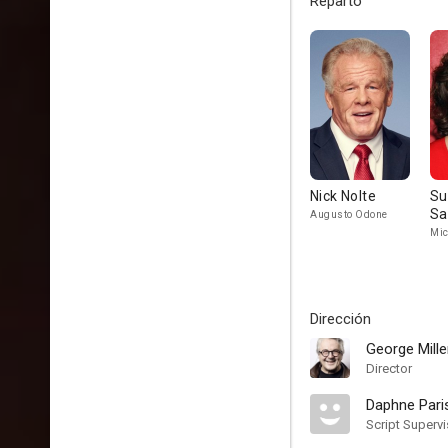
Reparto
Nick Nolte
Su
Sa
Augusto Odone
Mic
Dirección
George Mille
Director
Daphne Pari
Script Supervi