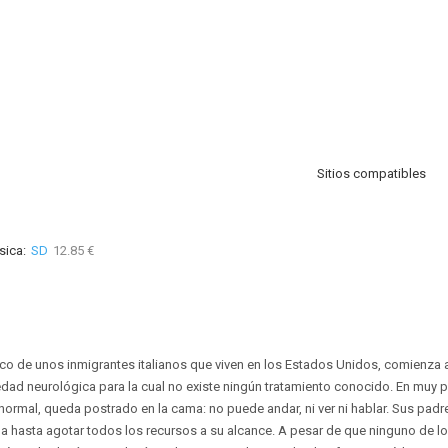
Sitios compatibles
sica:
SD
12.85 €
co de unos inmigrantes italianos que viven en los Estados Unidos, comienza a 
ad neurológica para la cual no existe ningún tratamiento conocido. En muy p
ormal, queda postrado en la cama: no puede andar, ni ver ni hablar. Sus padr
gua hasta agotar todos los recursos a su alcance. A pesar de que ninguno de 