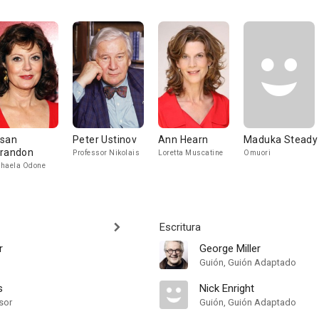
san
Peter Ustinov
Ann Hearn
Maduka Steady
randon
Professor Nikolais
Loretta Muscatine
Omuori
haela Odone
Escritura
r
George Miller
Guión, Guión Adaptado
s
Nick Enright
sor
Guión, Guión Adaptado