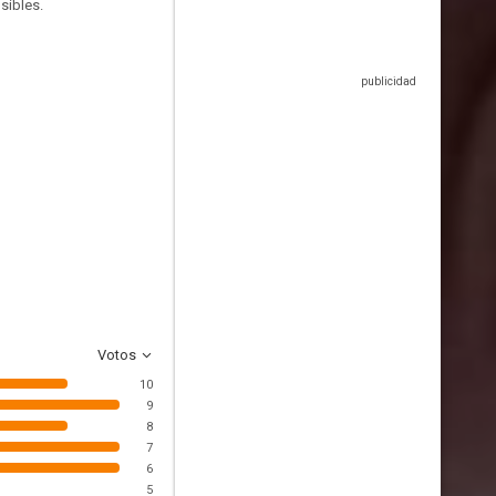
sibles.
Votos
10
9
8
7
6
5