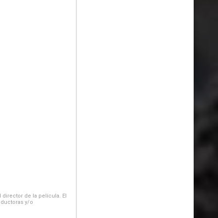
irector de la película. El
oductoras y/o