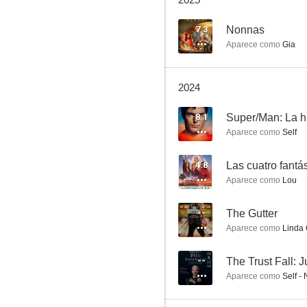
The Rocky Horror Picture Show
8.0
7.3
Nonnas
Aparece como
Gia
2024
8.1
Aparece como
Self
Thelma & Louise
4.8
Las cuatro fantá
Aparece como
Lou
7.8
--
The Gutter
Aparece como
Linda 
--
The Trust Fall: 
Aparece como
Self - 