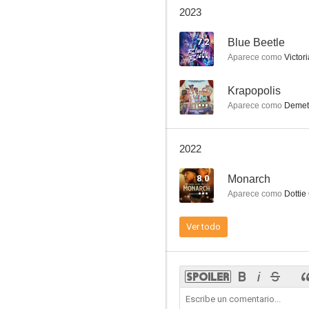
2023
The Lovely Bones
7.5
7.2
Blue Beetle
Aparece como
Victor
--
Krapopolis
Aparece como
Demete
2022
8.0
Monarch
El atlas de las nubes
Aparece como
Dottie
7.2
Ver todo