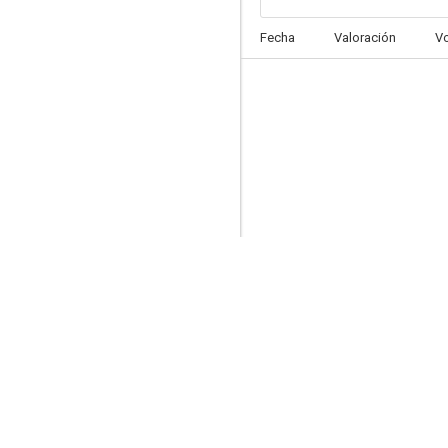
Fecha
Valoración
V
Blue Beetle
7.1
Un amigo para Frank
6.8