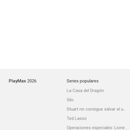
Hell & Back
6.9
El mejor
PlayMax
2026
Series populares
6.8
La Casa del Dragón
Silo
Stuart no consigue salvar el universo
Ted Lasso
Operaciones especiales: Lioness