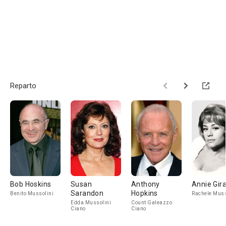
Reparto
Bob Hoskins
Susan
Anthony
Annie Gir
Sarandon
Hopkins
Benito Mussolini
Rachele Muss
Edda Mussolini
Count Galeazzo
Ciano
Ciano