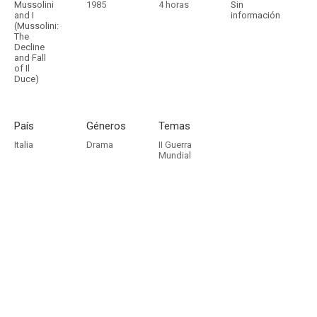
Mussolini
1985
4 horas
Sin
and I
información
(Mussolini:
The
Decline
and Fall
of Il
Duce)
País
Géneros
Temas
Italia
Drama
II Guerra
Mundial