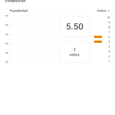
Estadísticas
Popularidad
Votos
???
10
9
5.50
???
8
7
???
6
5
???
4
2
3
???
votos
2
1
???