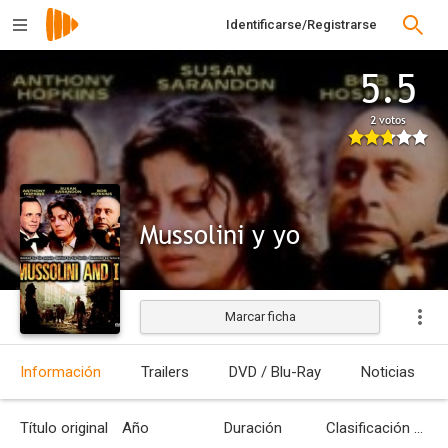
Identificarse/Registrarse
5.5
2 votos
Mussolini y yo
Marcar ficha
Información
Trailers
DVD / Blu-Ray
Noticias
Título original
Año
Duración
Clasificación por edades