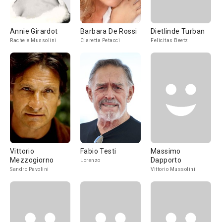
Annie Girardot
Barbara De Rossi
Dietlinde Turban
Rachele Mussolini
Claretta Petacci
Felicitas Beetz
Vittorio
Fabio Testi
Massimo
Mezzogiorno
Dapporto
Lorenzo
Sandro Pavolini
Vittorio Mussolini