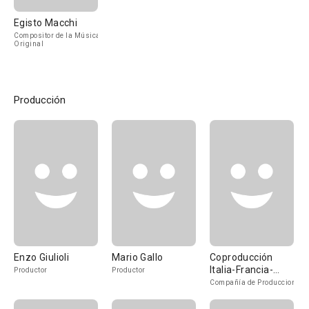
Egisto Macchi
Compositor de la Música
Original
Producción
Enzo Giulioli
Mario Gallo
Coproducción
Italia-Francia-
Productor
Productor
Suiza-Alemania-
Compañía de Produccion
USA