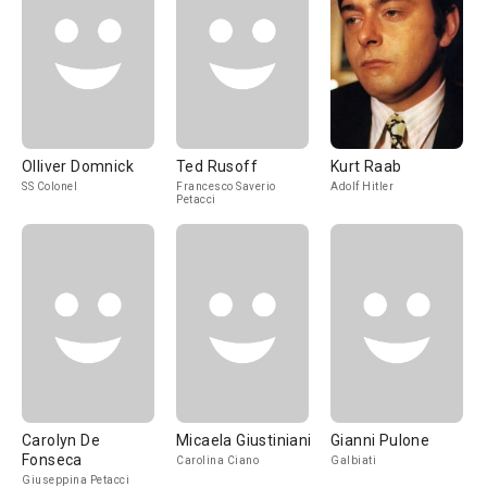
Olliver Domnick
Ted Rusoff
Kurt Raab
SS Colonel
Francesco Saverio
Adolf Hitler
Petacci
Carolyn De
Micaela Giustiniani
Gianni Pulone
Fonseca
Carolina Ciano
Galbiati
Giuseppina Petacci