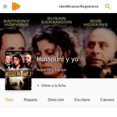
Identificarse/Registrarse
Mussolini y yo
Reparto y Equipo
Volver a la ficha
Todo
Reparto
Dirección
Escritura
Cámara