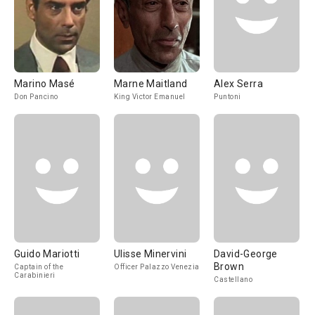
Marino Masé
Marne Maitland
Alex Serra
Don Pancino
King Victor Emanuel
Puntoni
Guido Mariotti
Ulisse Minervini
David-George
Brown
Captain of the
Officer Palazzo Venezia
Carabinieri
Castellano