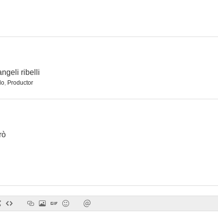
ngeli ribelli
do
,
Productor
rò