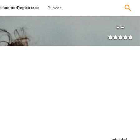
tificarse/Registrarse
--