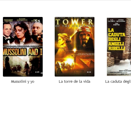
5.5
--
Mussolini y yo
La torre de la vida
--
--