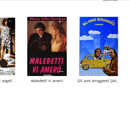
--
--
--
La caduta degli angeli ribelli
Maledetti vi amerò
Gli anni struggenti (AKA Anni struggenti)
--