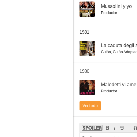
5.5
Mussolini y yo
Productor
1981
--
La caduta degli a
Guión
,
Guión Adapta
1980
--
Maledetti vi ame
Productor
Ver todo