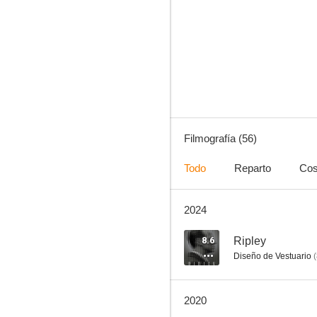
Malèna
9.4
Filmografía (56)
Todo
Reparto
Cos
2024
Amor inmortal
7.7
8.6
Ripley
Diseño de Vestuario
(
2020