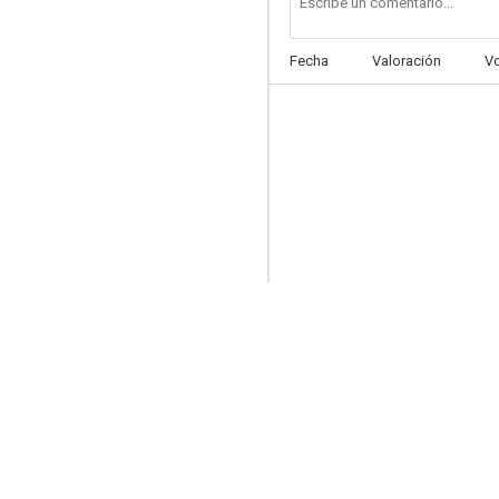
Fecha
Valoración
V
Hamlet, el honor de la venganza
5.9
Mi novia es un zombie
5.5