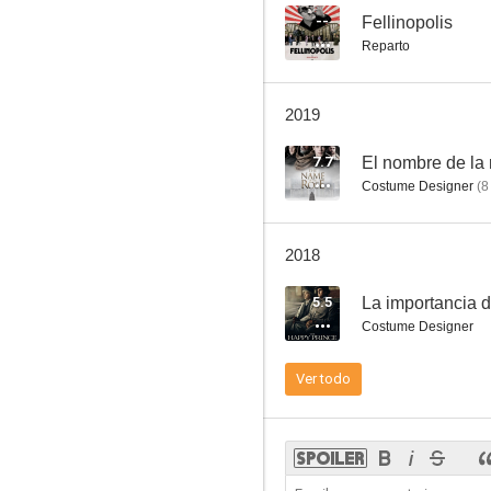
--
Fellinopolis
Reparto
El nombre de la rosa
2019
7.1
7.7
El nombre de la 
Costume Designer
(
8
2018
5.5
La importancia 
Costume Designer
Tristán e Isolda
Ver todo
6.6