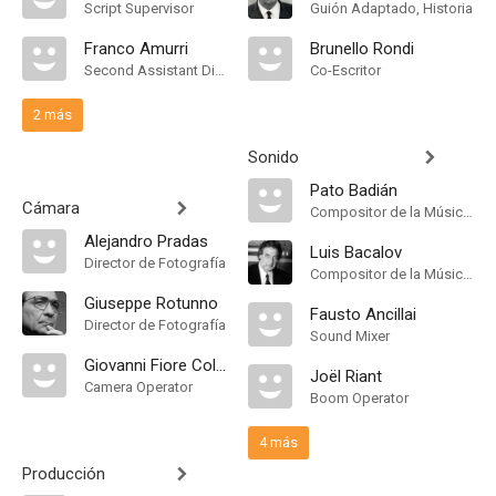
Script Supervisor
Guión Adaptado, Historia
Franco Amurri
Brunello Rondi
Second Assistant Director
Co-Escritor
2 más
Sonido
Pato Badián
Cámara
Compositor de la Música Original
Alejandro Pradas
Luis Bacalov
Director de Fotografía
Compositor de la Música Original
Giuseppe Rotunno
Fausto Ancillai
Director de Fotografía
Sound Mixer
Giovanni Fiore Coltellacci
Joël Riant
Camera Operator
Boom Operator
4 más
Producción