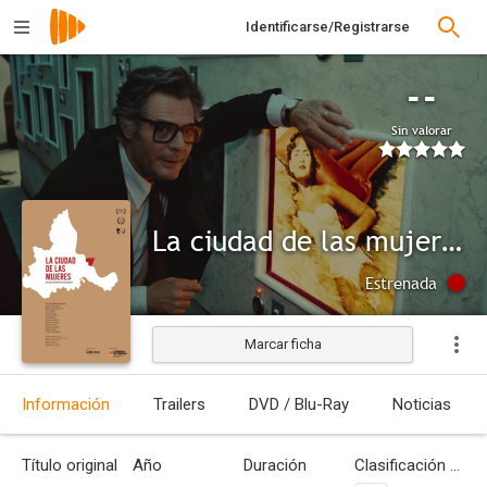
Identificarse/Registrarse
--
Sin valorar
La ciudad de las mujeres
Estrenada
Marcar ficha
Información
Trailers
DVD / Blu-Ray
Noticias
Título original
Año
Duración
Clasificación por edades