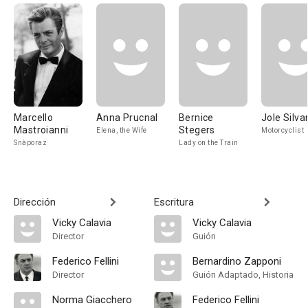
Marcello
Anna Prucnal
Bernice
Jole Silva
Mastroianni
Stegers
Elena, the Wife
Motorcyclist
Snàporaz
Lady on the Train
Dirección
Escritura
Vicky Calavia
Vicky Calavia
Director
Guión
Federico Fellini
Bernardino Zapponi
Director
Guión Adaptado, Historia
Norma Giacchero
Federico Fellini