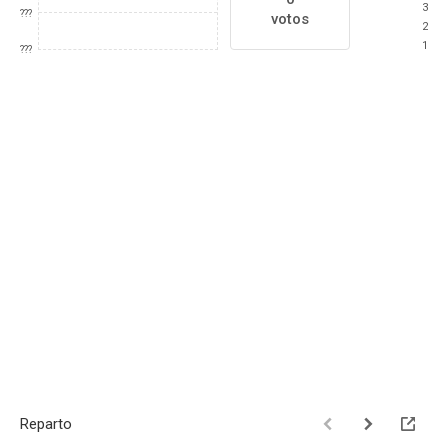
3
???
votos
2
1
???
Reparto