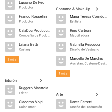
Luciano De Feo
Productor
Costume & Make-Up
Franco Rossellini
Maria Teresa Corridoni
Productor
Estilista
CalaDoc Producciones
Rino Carboni
Compañía de Produccion
Maquilladora
Liliana Betti
Gabriella Pescucci
Casting
Diseño de Vestuario
Marcella De Marchis
8 más
Assistant Costume Designer
1 más
Edición
Ruggero Mastroianni
Editor
Arte
Giacomo Volpi
Dante Ferretti
Color Timer
Diseño de Producción