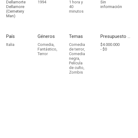
Dellamorte
1994
1 hora y
Sin
Dellamore
40
información
(Cemetery
minutos
Man)
País
Géneros
Temas
Presupuesto - Ingresos
Italia
Comedia
,
Comedia
$4.000.000
Fantástico
,
de terror
,
-
$0
Terror
Comedia
negra
,
Película
de culto
,
Zombis