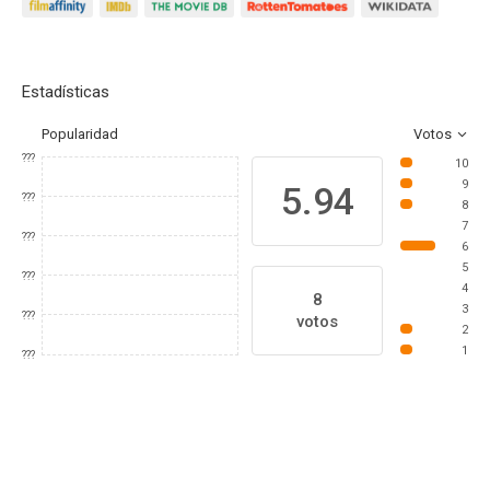
Estadísticas
Popularidad
Votos
???
10
9
5.94
???
8
7
???
6
5
???
4
8
3
???
votos
2
1
???