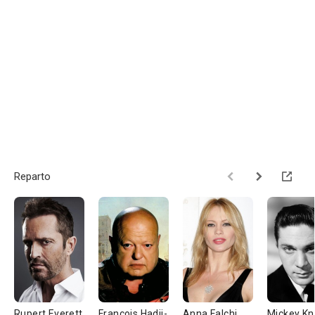
Reparto
Rupert Everett
François Hadji-
Anna Falchi
Mickey Kn