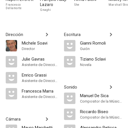
Lazaro
Francesco
She
Marshall Str
Dellamorte
Gnaghi
Dirección
Escritura
Michele Soavi
Gianni Romoli
Director
Guión
Julie Gavras
Tiziano Sclavi
Asistente de Dirección
Novela
Enrico Grassi
Asistente de Dirección
Sonido
Francesca Marra
Manuel De Sica
Asistente de Dirección
Compositor de la Música Original
Riccardo Biseo
Compositor de la Música Original
Cámara
Mauro Marchetti
Alessandro Peticca