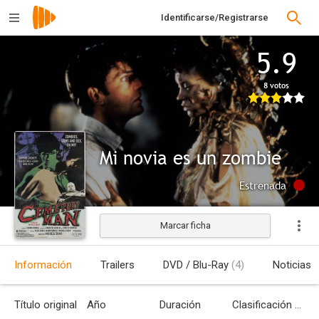
Identificarse/Registrarse
5.9
8 votos
Mi novia es un zombie
Estrenada
Marcar ficha
Información
Trailers
DVD / Blu-Ray
(4)
Noticias
Título original
Año
Duración
Clasificación por edades