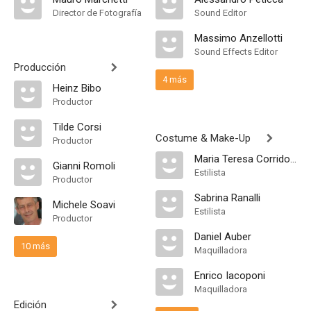
Director de Fotografía
Sound Editor
Massimo Anzellotti
Sound Effects Editor
Producción
4 más
Heinz Bibo
Productor
Tilde Corsi
Costume & Make-Up
Productor
Maria Teresa Corridoni
Gianni Romoli
Estilista
Productor
Sabrina Ranalli
Michele Soavi
Estilista
Productor
Daniel Auber
10 más
Maquilladora
Enrico Iacoponi
Maquilladora
Edición