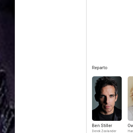
Reparto
Ben Stiller
Ow
Derek Zoolander
Ha