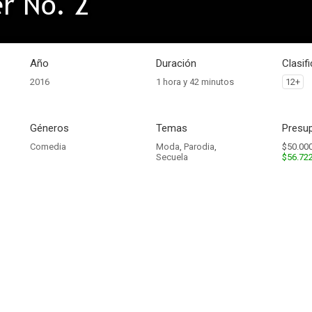
r No. 2
Año
Duración
Clasif
2016
1 hora y 42 minutos
12+
Géneros
Temas
Presup
Comedia
Moda
,
Parodia
,
$50.000
Secuela
$56.72