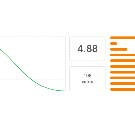
4.88
108
votos