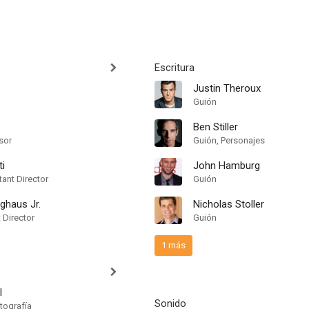
Escritura
Justin Theroux
Guión
Ben Stiller
sor
Guión, Personajes
ti
John Hamburg
ant Director
Guión
ghaus Jr.
Nicholas Stoller
t Director
Guión
1 más
l
Sonido
tografía