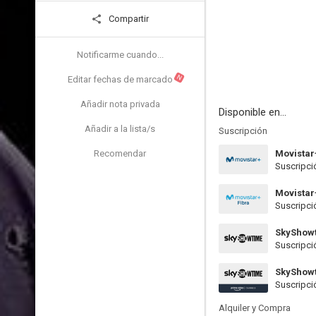
Compartir
Notificarme cuando...
N
Editar fechas de marcado
Añadir nota privada
Disponible en...
Añadir a la lista/s
Suscripción
Recomendar
Movistar
Suscripci
Movistar
Suscripci
SkyShow
Suscripci
SkyShow
Suscripci
Alquiler y Compra