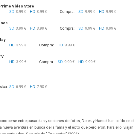
rime Video Store
SD
3.99 €
HD
3.99 €
Compra:
SD
9.99 €
HD
9.99 €
unes
SD
3.99 €
HD
3.99 €
Compra:
SD
9.99 €
HD
9.99 €
lay
HD
3.99 €
Compra:
HD
9.99 €
TV
HD
3.99 €
Compra:
SD
9.99 €
HD
9.99 €
sica:
SD
6.99 €
HD
7.90 €
nocerse entre pasarelas y sesiones de fotos, Derek y Hansel han caído en el
nueva aventura en busca de la fama y el éxito que perdieron. Para ello, viajan
s celebridades. Secuela de "Zoolander" (2001).