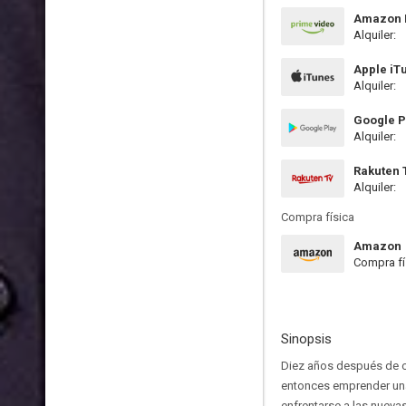
Amazon P
Alquiler:
Apple iT
Alquiler:
Google P
Alquiler:
Rakuten 
Alquiler:
Compra física
Amazon
Compra fí
Sinopsis
Diez años después de co
entonces emprender una 
enfrentarse a las nueva