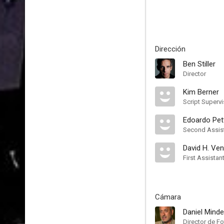
Dirección
Ben Stiller
Director
Kim Berner
Script Supervi
Edoardo Pet
Second Assist
David H. Ven
First Assistan
Cámara
Daniel Minde
Director de Fo