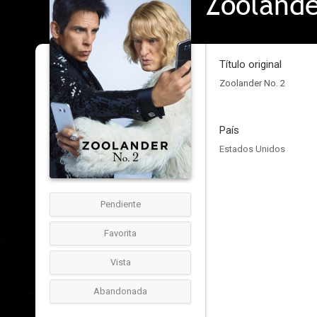
Zoolande
Título original
Zoolander No. 2
País
Estados Unidos
Pendiente
Favorita
Vista
Abandonada