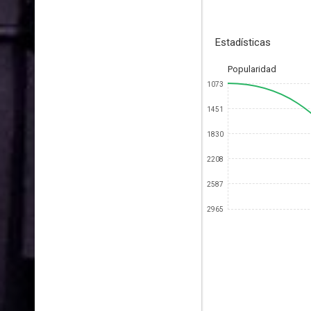
Estadísticas
Popularidad
1073
1451
1830
2208
2587
2965