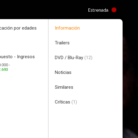
Estrenada
icación por edades
Información
Trailers
uesto - Ingresos
DVD / Blu-Ray
(12)
.000 -
2.693
Noticias
Similares
Críticas
(1)