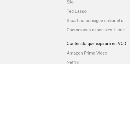
Silo
Ted Lasso
Stuart no consigue salvar el universo
Sting, l'électron libre
Operaciones especiales: Lioness
--
Contenido que expirara en VOD
Amazon Prime Video
Netflix
Filmin
Movistar+
Movistar+ Fibra
The Royal Variety Performance 2016
--