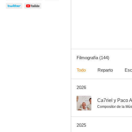
Ally McBeal
6.8
Filmografía (144)
Todo
Reparto
Esc
2026
Leaving Las Vegas
5.9
--
Ca7riel y Paco A
Compositor de la Mús
2025