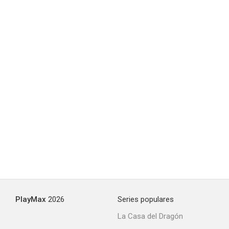
MTV. La revolución del videoclip
--
Yo no me llamo Rubén Blades
--
PlayMax
2026
Series populares
La Casa del Dragón