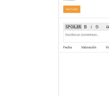
Ver todo
The Police: Message in a Bottle
8.3
Fecha
Valoración
V
Little Britain USA
8.0