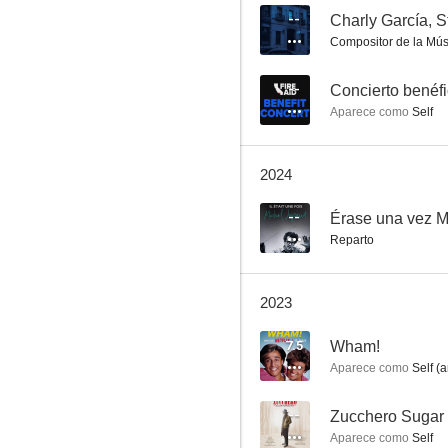
--
Charly García, St
Compositor de la Mús
Brüno
--
Concierto benéfi
Aparece como
Self
10
2024
--
Érase una vez M
Reparto
2023
Craig David feat. Sting: Rise & Fall
7.5
Wham!
9.0
Aparece como
Self (a
--
Zucchero Sugar 
Aparece como
Self