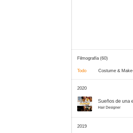
Philadelphia
7.2
Filmografía (60)
Todo
Costume & Make
2020
Ocean's 8
7.1
6.6
Sueños de una e
Hair Designer
2019