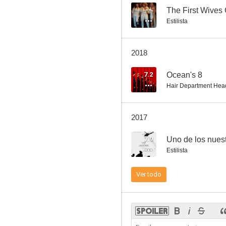
--
The First Wives
Estilista
A propósito de Henry
2018
6.9
7.2
Ocean's 8
Hair Department Hea
2017
7.9
Uno de los nues
Estilista
Cuento de invierno
Ver todo
6.6