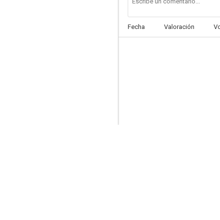
Fecha
Valoración
V
La edad de la inocencia
6.4
El aprendiz de brujo
6.1