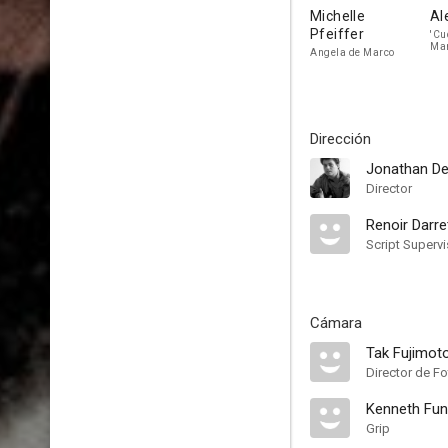
Michelle
Al
Pfeiffer
'Cu
Ma
Angela de Marco
Dirección
Jonathan 
Director
Renoir Darre
Script Supervi
Cámara
Tak Fujimot
Director de Fo
Kenneth Fu
Grip