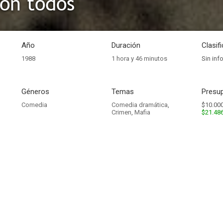
on todos
Año
Duración
Clasif
1988
1 hora y 46 minutos
Sin inf
Géneros
Temas
Presup
Comedia
Comedia dramática
,
$10.000
Crimen
,
Mafia
$21.48