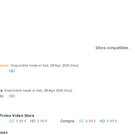
Sitios compatibles
taluña
Disponible hasta el Sab, 08 Ago 2026 (Hoy)
HD
us
Disponible hasta el Sab, 08 Ago 2026 (Hoy)
ón:
HD
rime Video Store
SD
3.99 €
HD
3.99 €
Compra:
SD
6.99 €
HD
6.99 €
unes