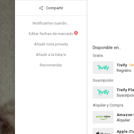
Compartir
Notificarme cuando...
N
Editar fechas de marcado
Añadir nota privada
Disponible en...
Añadir a la lista/s
Gratis
Recomendar
Tivify
Ca
Registro:
Suscripción
Tivify Pl
Suscripci
Alquiler y Compra
Amazon P
Alquiler:
Apple iT