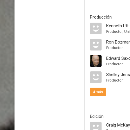
Producción
Kenneth Utt
Productor, Un
Ron Bozma
Productor
Edward Sax
Productor
Shelley Jen
Productor
4 más
Edición
Craig McKay