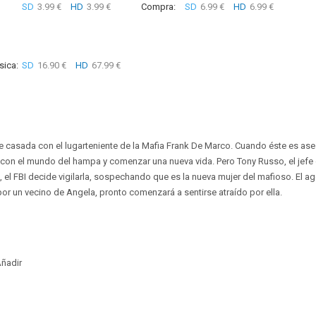
SD
3.99 €
HD
3.99 €
Compra:
SD
6.99 €
HD
6.99 €
sica:
SD
16.90 €
HD
67.99 €
e casada con el lugarteniente de la Mafia Frank De Marco. Cuando éste es ases
con el mundo del hampa y comenzar una nueva vida. Pero Tony Russo, el jefe
te, el FBI decide vigilarla, sospechando que es la nueva mujer del mafioso. El
por un vecino de Angela, pronto comenzará a sentirse atraído por ella.
ñadir