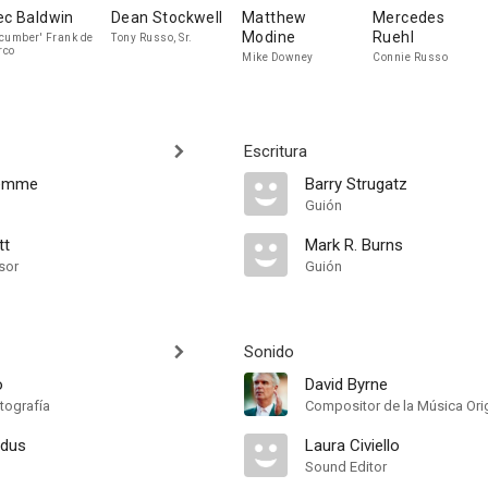
ec Baldwin
Dean Stockwell
Matthew
Mercedes
Modine
Ruehl
cumber' Frank de
Tony Russo, Sr.
rco
Mike Downey
Connie Russo
Escritura
Demme
Barry Strugatz
Guión
tt
Mark R. Burns
sor
Guión
Sonido
o
David Byrne
tografía
Compositor de la Música Orig
ndus
Laura Civiello
Sound Editor