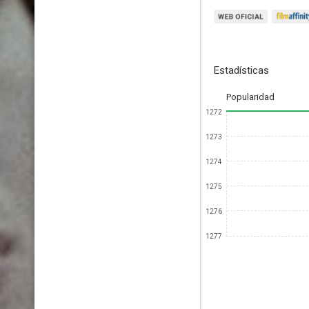
Estadísticas
Popularidad
1272
1273
1274
1275
1276
1277