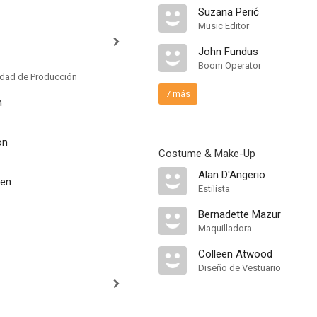
Suzana Perić
Music Editor
John Fundus
Boom Operator
idad de Producción
7 más
n
on
Costume & Make-Up
Alan D'Angerio
sen
Estilista
Bernadette Mazur
Maquilladora
Colleen Atwood
Diseño de Vestuario