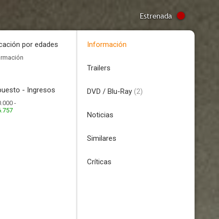
Estrenada
icación por edades
Información
ormación
Trailers
uesto - Ingresos
DVD / Blu-Ray
(2)
.000 -
6.757
Noticias
Similares
Críticas