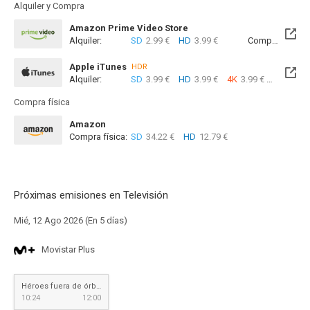
Alquiler y Compra
Amazon Prime Video Store
Alquiler:
SD
2.99 €
HD
3.99 €
Compra:
SD
4
Apple iTunes
HDR
Alquiler:
SD
3.99 €
HD
3.99 €
4K
3.99 €
Com
Compra física
Amazon
Compra física:
SD
34.22 €
HD
12.79 €
Próximas emisiones en Televisión
Mié, 12 Ago 2026 (En 5 días)
Movistar Plus
Héroes fuera de órbita
10:24
12:00