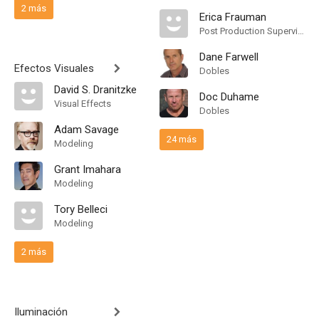
2 más
Erica Frauman
Post Production Supervisor
Dane Farwell
Efectos Visuales
Dobles
David S. Dranitzke
Doc Duhame
Visual Effects
Dobles
Adam Savage
24 más
Modeling
Grant Imahara
Modeling
Tory Belleci
Modeling
2 más
Iluminación