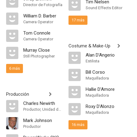
Tim Nielsen
Director de Fotografía
Sound Effects Editor
William D. Barber
17 más
Camera Operator
Tom Connole
Camera Operator
Costume & Make-Up
Murray Close
Alan D'Angerio
Still Photographer
Estilista
6 más
Bill Corso
Maquilladora
Hallie D'Amore
Producción
Maquilladora
Charles Newirth
Roxy D'Alonzo
Productor, Unidad de Producción
Maquilladora
Mark Johnson
16 más
Productor