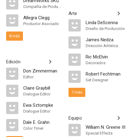
DreamWorks SKG
Compañía de Produccion
Arte
Allegra Clegg
Linda DeScenna
Productor Asociado
Diseño de Producción
8 más
James Nedza
Dirección Artística
Ric McElvin
Edición
Decorados
Don Zimmerman
Robert Fechtman
Editor
Set Designer
Claire Graybill
7 más
Dialogue Editor
Ewa Sztompke
Dialogue Editor
Equipo
Dale E. Grahn
William N. Greene III
Color Timer
Special Effects