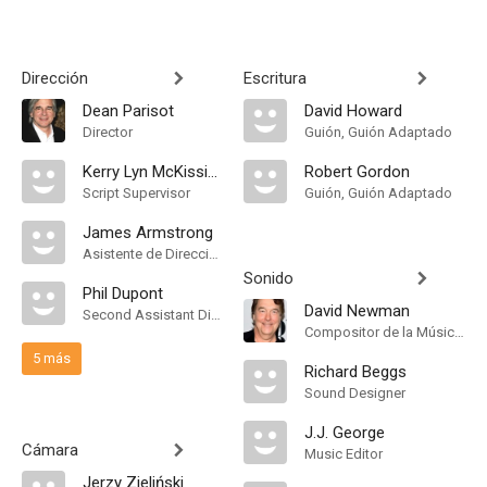
Dirección
Escritura
Dean Parisot
David Howard
Director
Guión, Guión Adaptado
Kerry Lyn McKissick
Robert Gordon
Script Supervisor
Guión, Guión Adaptado
James Armstrong
Asistente de Dirección
Sonido
Phil Dupont
David Newman
Second Assistant Director
Compositor de la Música Original, Orquestador
5 más
Richard Beggs
Sound Designer
J.J. George
Cámara
Music Editor
Jerzy Zieliński