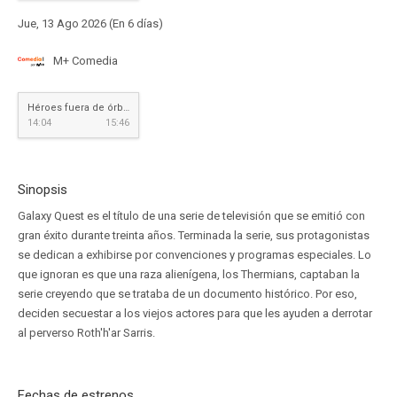
Jue, 13 Ago 2026 (En 6 días)
M+ Comedia
Héroes fuera de órbita
14:04
15:46
Sinopsis
Galaxy Quest es el título de una serie de televisión que se emitió con
gran éxito durante treinta años. Terminada la serie, sus protagonistas
se dedican a exhibirse por convenciones y programas especiales. Lo
que ignoran es que una raza alienígena, los Thermians, captaban la
serie creyendo que se trataba de un documento histórico. Por eso,
deciden secuestar a los viejos actores para que les ayuden a derrotar
al perverso Roth'h'ar Sarris.
Fechas de estrenos