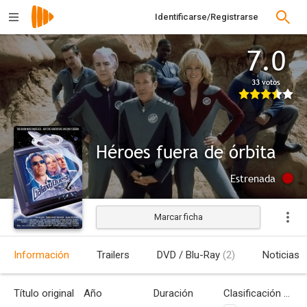
Identificarse/Registrarse
7.0
33 votos
Héroes fuera de órbita
Estrenada
Marcar ficha
Información
Trailers
DVD / Blu-Ray
(2)
Noticias
Título original
Año
Duración
Clasificación por edades