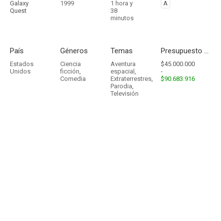
Galaxy
1999
1 hora y
A
Quest
38
minutos
País
Géneros
Temas
Presupuesto - Ingresos
Estados
Ciencia
Aventura
$45.000.000
Unidos
ficción
,
espacial
,
-
Comedia
Extraterrestres
,
$90.683.916
Parodia
,
Televisión