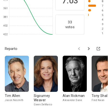
7.03
8
7
361
6
5
381
4
33
3
402
votos
2
1
422
Reparto
Tim Allen
Sigourney
Alan Rickman
Tony Sha
Weaver
Jason Nesmith
Alexander Dane
Fred Kwan
Gwen DeMarco