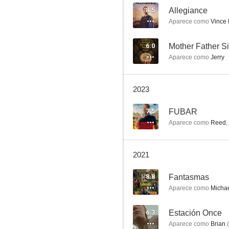
8.5
Allegiance
Aparece como
Vince 
iZombie
6.0
Mother Father Si
Aparece como
Jerry
8.3
2023
7.5
FUBAR
Aparece como
Reed
,
2021
Kim Possible
8.8
Fantasmas
7.9
Aparece como
Michae
6.3
Estación Once
Aparece como
Brian
(