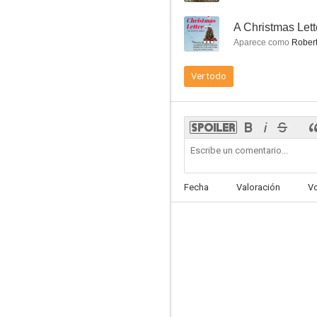
--
A Christmas Lett
Aparece como
Robert
Ver todo
Almacén 13
7.5
Fecha
Valoración
V
Los misterios de Laura
7.0