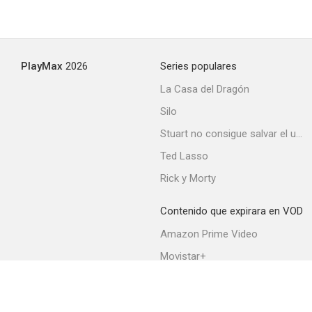
House of Versace
PlayMax
2026
Series populares
--
La Casa del Dragón
Silo
Stuart no consigue salvar el universo
Ted Lasso
Rick y Morty
Contenido que expirara en VOD
Glenn Martin, dentista
Amazon Prime Video
--
Movistar+
Netflix
Filmin