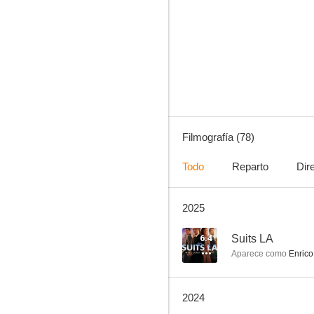
La liga de la justicia
8.7
Filmografía (78)
Todo
Reparto
Dir
2025
CSI: Las Vegas
8.5
6.4
Suits LA
Aparece como
Enrico
2024