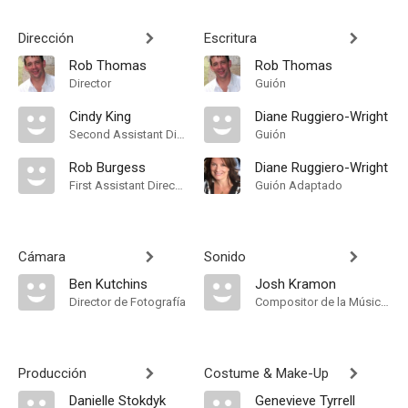
Dirección
Escritura
Rob Thomas
Rob Thomas
Director
Guión
Cindy King
Diane Ruggiero-Wright
Second Assistant Director
Guión
Rob Burgess
Diane Ruggiero-Wright
First Assistant Director
Guión Adaptado
Cámara
Sonido
Ben Kutchins
Josh Kramon
Director de Fotografía
Compositor de la Música Original
Producción
Costume & Make-Up
Danielle Stokdyk
Genevieve Tyrrell