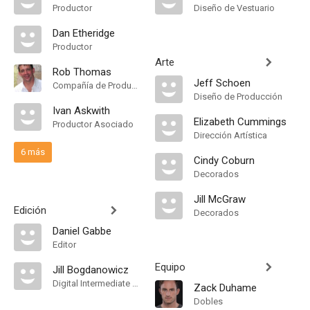
Productor
Diseño de Vestuario
Dan Etheridge
Productor
Arte
Rob Thomas
Jeff Schoen
Compañía de Produccion
Diseño de Producción
Ivan Askwith
Elizabeth Cummings
Productor Asociado
Dirección Artística
6 más
Cindy Coburn
Decorados
Jill McGraw
Edición
Decorados
Daniel Gabbe
Editor
Equipo
Jill Bogdanowicz
Digital Intermediate Colorist
Zack Duhame
Dobles