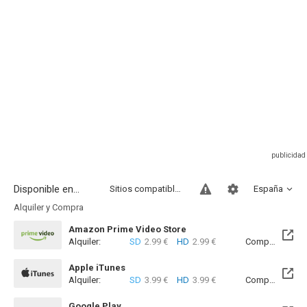
Disponible en...
Sitios compatibles
España
Alquiler y Compra
Amazon Prime Video Store
Alquiler:
SD
2.99 €
HD
2.99 €
Compra:
SD
7
Apple iTunes
Alquiler:
SD
3.99 €
HD
3.99 €
Compra:
SD
8
Google Play