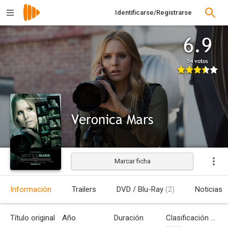
Identificarse/Registrarse
6.9
54 votos
Veronica Mars
Marcar ficha
Estrenada
Información
Trailers
DVD / Blu-Ray
(2)
Noticias
Título original
Año
Duración
Clasificación por edades