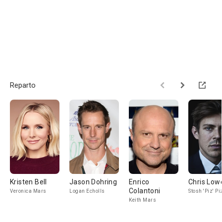
Reparto
Kristen Bell
Jason Dohring
Enrico
Chris Lowe
Colantoni
Veronica Mars
Logan Echolls
Stosh 'Piz' P
Keith Mars