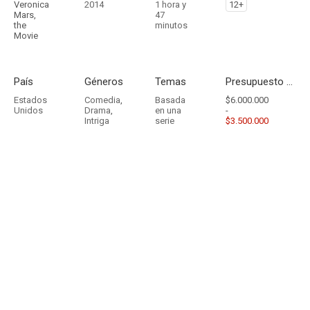
Veronica
2014
1 hora y
12+
Mars,
47
the
minutos
Movie
País
Géneros
Temas
Presupuesto - Ingresos
Estados
Comedia
,
Basada
$6.000.000
Unidos
Drama
,
en una
-
Intriga
serie
$3.500.000