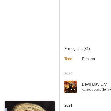
Sin rastro
9.0
Filmografía (31)
Todo
Reparto
2025
Coraje de mujer
7.1
8.6
Devil May Cry
Aparece como
Sentry 
2021