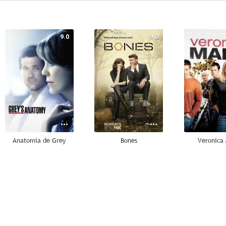
9.0
9.0
Anatomía de Grey
Bones
Veronica
7.8
6.9