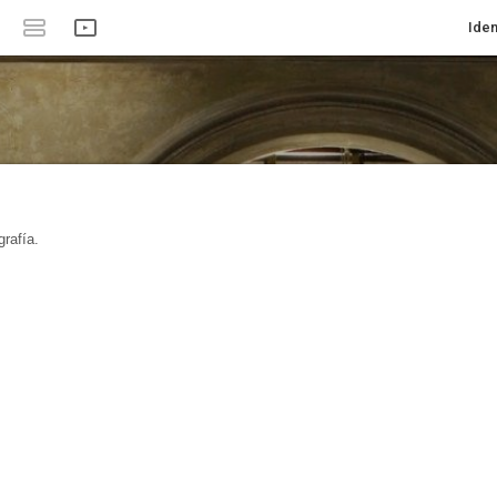
Iden
rafía.