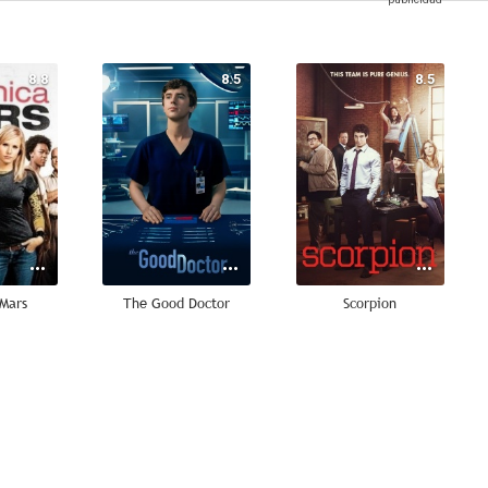
8.8
8.5
8.5
 Mars
The Good Doctor
Scorpion
6.9
6.7
10