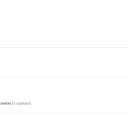
True Blood (Sangre Fresca)
Waterworld
Veronica
8.6
8.6
Big Love
Devil May Cry
Coraje de
7.0
6.3
(voice)
(
3
capítulos
)