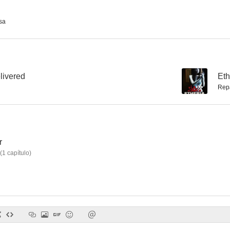
sa
Andre, una foca en mi casa
Corina, Corina
Napoleon D
--
--
elivered
--
Eth
Rep
r
(
1
capítulo
)
El bufete
What We Do Is Secret
Think T