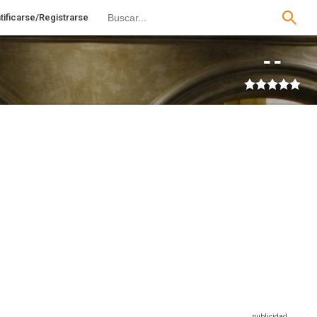
tificarse/Registrarse
--