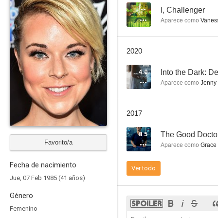
--
I, Challenger
Aparece como
Vanes
Alicia en el país de las maravillas
2020
--
4.0
Into the Dark: D
Aparece como
Jenny
2017
8.5
The Good Docto
Favorito/a
Aparece como
Grace
Etheria
Fecha de nacimiento
Ver todo
--
Jue, 07 Feb 1985 (41 años)
Género
Femenino