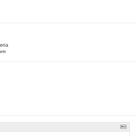
ynamite
Into the Dark: Delivered
I, Challenger
--
--
--
eria
arto
ank
Alas cortadas
La secta del mal