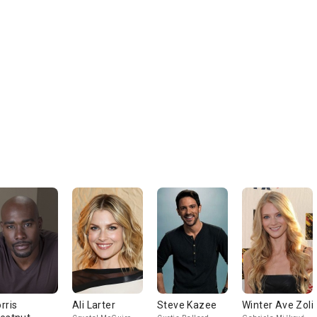
rris
Ali Larter
Steve Kazee
Winter Ave Zoli