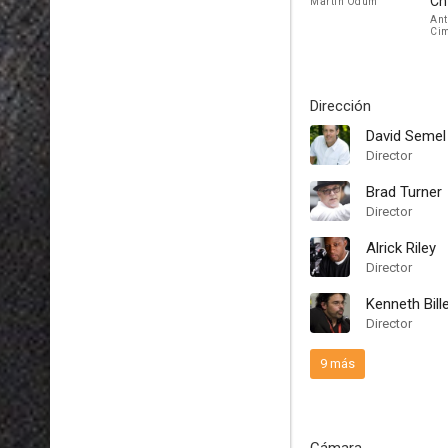
Ch
Martin Odum
Ant
Cim
Dirección
David Semel
Director
Brad Turner
Director
Alrick Riley
Director
Kenneth Bill
Director
9 más