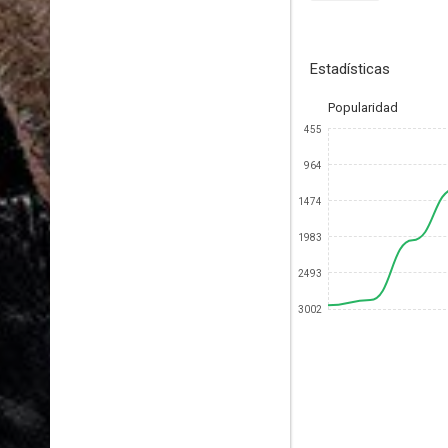
Estadísticas
Popularidad
455
964
1474
1983
2493
3002