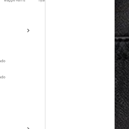
Franciosi
Maggie Harris
Ilyana Crawford
Sonya Odum
Kate Crawford
tado
tado