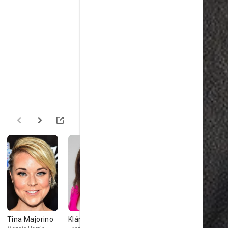
Tina Majorino
Klára Issová
Amber Valletta
Aisling