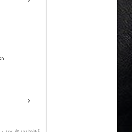
on
irector de la película. El