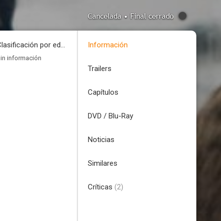
Cancelada • Final cerrado
Clasificación por edades
Información
in información
Trailers
Capítulos
DVD / Blu-Ray
Noticias
Similares
Críticas
(2)