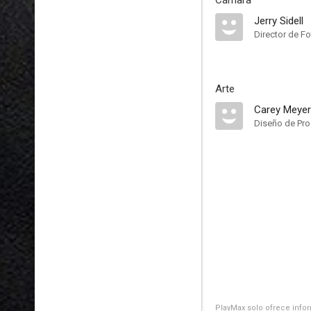
Cámara
Jerry Sidell
Director de Fo
Arte
Carey Meyer
Diseño de Pr
PlayMax solo ofrece inform