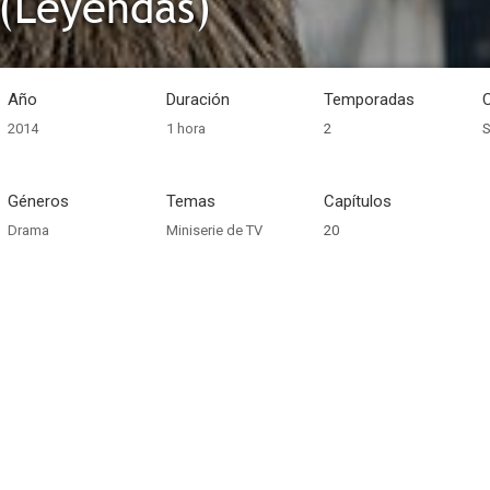
(Leyendas)
Año
Duración
Temporadas
2014
1 hora
2
S
Géneros
Temas
Capítulos
Drama
Miniserie de TV
20