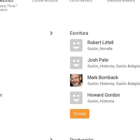
estnut
Crystal McGuire
Curtis Ballard
Gabriela Mišková
onio "Tony"
arro
Escritura
Robert Littell
Guión, Novela
Josh Pate
Guión, Historia, Guión Adap
Mark Bomback
Guión, Historia, Guión Adap
er
Howard Gordon
Guión, Historia
12 más