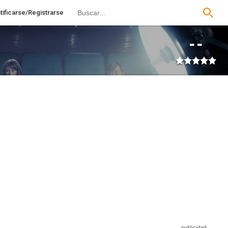
tificarse/Registrarse
--