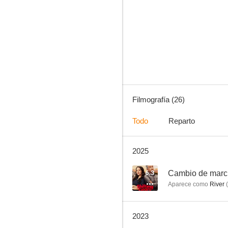
The Middle
5.7
Filmografía (26)
Todo
Reparto
2025
Spy Kids 4: Todo el tiempo del mundo
6.4
6.3
Cambio de mar
Aparece como
River
(
2023