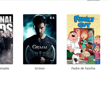
8.8
8.6
8.6
minales
Grimm
Padre de familia
8.2
7.4
6.5