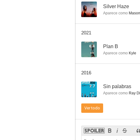
--
Silver Haze
Aparece como
Maso
Plan B
2021
2.5
6.4
Plan B
Aparece como
Kyle
2016
7.7
Sin palabras
Aparece como
Ray D
Monday Mornings
Ver todo