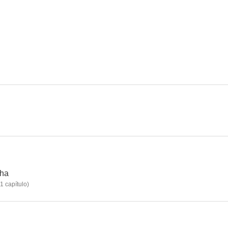
Los Goldberg
New Girl
Turno de 
7.7
7.5
Sin palabras
Buddies: Cazadores de tesoros
Legends (Le
6.3
6.3
cha
1
capítulo
)