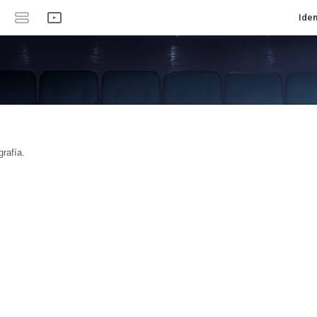
Iden
rafía.