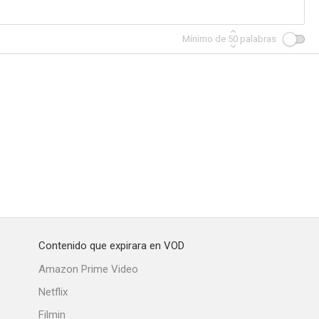
Mínimo de
50
palabras
Contenido que expirara en VOD
Amazon Prime Video
Netflix
Filmin