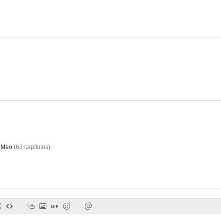
n
Póquer de reinas
Cambio de marcha
--
iMeo
(
63
capítulos
)
Silver Haze