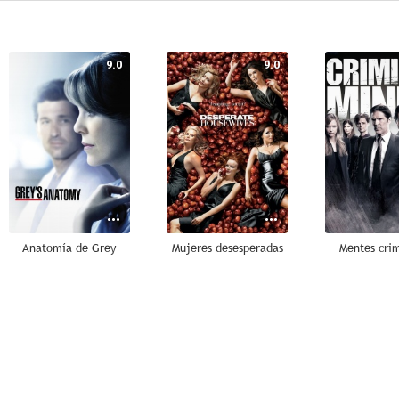
9.0
9.0
Anatomía de Grey
Mujeres desesperadas
Mentes cri
8.5
8.4