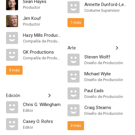
Sean Hayes
Annette Dunford-Lewis
Productor
Costume Supervisor
Jim Kouf
1 más
Productor
Hazy Mills Productions
Compañía de Produccion
Arte
GK Productions
Steven Wolff
Compañía de Produccion
Diseño de Producción
5 más
Michael Wylie
Diseño de Producción
Paul Eads
Edición
Diseño de Producción
Chris G. Willingham
Craig Stearns
Editor
Diseño de Producción
Casey O. Rohrs
3 más
Editor