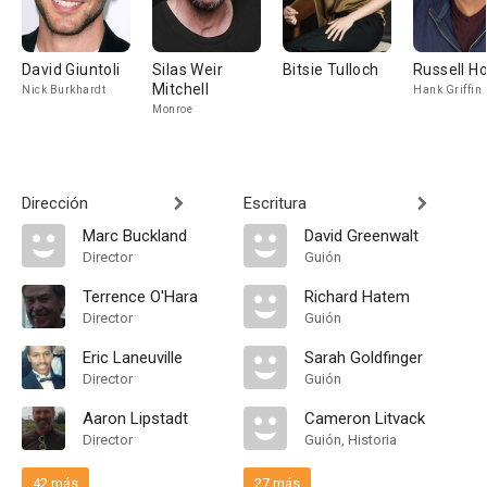
David Giuntoli
Silas Weir
Bitsie Tulloch
Russell H
Mitchell
Nick Burkhardt
Hank Griffin
Monroe
Dirección
Escritura
Marc Buckland
David Greenwalt
Director
Guión
Terrence O'Hara
Richard Hatem
Director
Guión
Eric Laneuville
Sarah Goldfinger
Director
Guión
Aaron Lipstadt
Cameron Litvack
Director
Guión, Historia
42 más
27 más