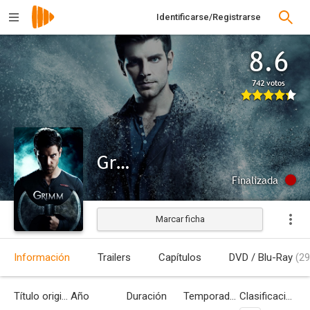
Identificarse/Registrarse
8.6
742 votos
Grimm
Finalizada
Marcar ficha
Información
Trailers
Capítulos
DVD / Blu-Ray
(29
Título original
Año
Duración
Temporadas
Clasificación por edades