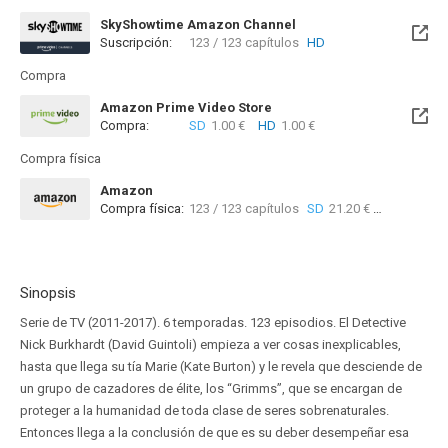
SkyShowtime Amazon Channel
Suscripción:
123 / 123 capítulos
HD
Compra
Amazon Prime Video Store
Compra:
SD
1.00 €
HD
1.00 €
Compra física
Amazon
Compra física:
123 / 123 capítulos
SD
21.20 €
101 / 
Sinopsis
Serie de TV (2011-2017). 6 temporadas. 123 episodios. El Detective
Nick Burkhardt (David Guintoli) empieza a ver cosas inexplicables,
hasta que llega su tía Marie (Kate Burton) y le revela que desciende de
un grupo de cazadores de élite, los “Grimms”, que se encargan de
proteger a la humanidad de toda clase de seres sobrenaturales.
Entonces llega a la conclusión de que es su deber desempeñar esa