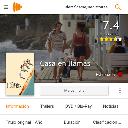
Identificarse/Registrarse
7.4
129 votos
Casa en llamas
Estrenada
Marcar ficha
Información
Trailers
DVD / Blu-Ray
Noticias
Título original
Año
Duración
Clasificación por edades