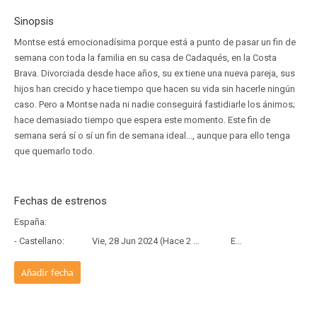
Sinopsis
Montse está emocionadísima porque está a punto de pasar un fin de
semana con toda la familia en su casa de Cadaqués, en la Costa
Brava. Divorciada desde hace años, su ex tiene una nueva pareja, sus
hijos han crecido y hace tiempo que hacen su vida sin hacerle ningún
caso. Pero a Montse nada ni nadie conseguirá fastidiarle los ánimos;
hace demasiado tiempo que espera este momento. Este fin de
semana será sí o sí un fin de semana ideal..., aunque para ello tenga
que quemarlo todo.
Fechas de estrenos
España:
- Castellano:
Vie, 28 Jun 2024 (Hace 2 años y 1 mes)
Estreno
Añadir fecha