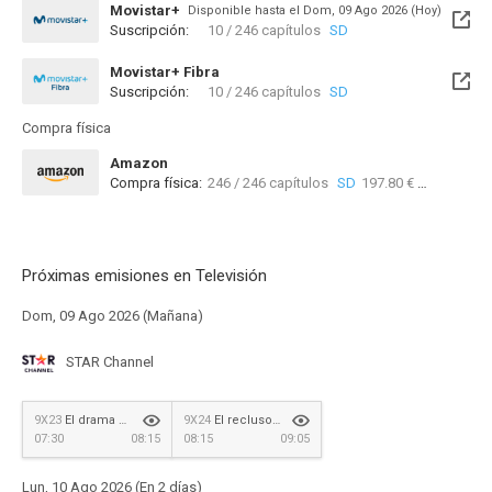
Movistar+
Disponible hasta el Dom, 09 Ago 2026 (Hoy)
Suscripción:
10 / 246 capítulos
SD
Movistar+ Fibra
Suscripción:
10 / 246 capítulos
SD
Disponible hasta el Sab, 08 Ago 2026 (Hoy)
Compra física
Amazon
Compra física:
246 / 246 capítulos
SD
197.80 €
82 /
Próximas emisiones en Televisión
Dom, 09 Ago 2026 (Mañana)
STAR Channel
9X23
El drama en la drag queen
9X24
El recluso en el hospital
07:30
08:15
08:15
09:05
Lun, 10 Ago 2026 (En 2 días)