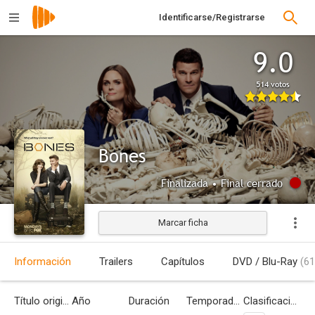
Identificarse/Registrarse
9.0
514 votos
Bones
Finalizada • Final cerrado
Marcar ficha
Información
Trailers
Capítulos
DVD / Blu-Ray
(61
Título original
Año
Duración
Temporadas
Clasificación por edades