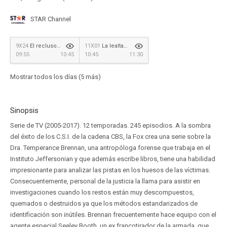
STAR Channel
9X24
El recluso en el hospital
11X01
La lealtad en la mentira
09:55
10:45
10:45
11:30
Mostrar todos los días (5 más)
Sinopsis
Serie de TV (2005-2017). 12 temporadas. 245 episodios. A la sombra
del éxito de los C.S.I. de la cadena CBS, la Fox crea una serie sobre la
Dra. Temperance Brennan, una antropóloga forense que trabaja en el
Instituto Jeffersonian y que además escribe libros, tiene una habilidad
impresionante para analizar las pistas en los huesos de las víctimas.
Consecuentemente, personal de la justicia la llama para asistir en
investigaciones cuando los restos están muy descompuestos,
quemados o destruidos ya que los métodos estandarizados de
identificación son inútiles. Brennan frecuentemente hace equipo con el
agente especial Seeley Booth, un ex francotirador de la armada, que