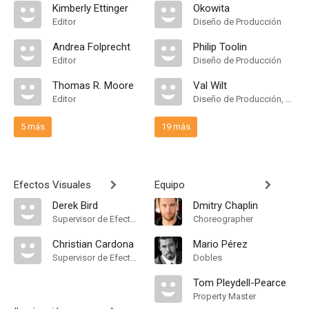
Kimberly Ettinger
Okowita
Editor
Diseño de Producción
Andrea Folprecht
Philip Toolin
Editor
Diseño de Producción
Thomas R. Moore
Val Wilt
Editor
Diseño de Producción, Dirección Artística
5 más
19 más
Efectos Visuales
Equipo
Derek Bird
Dmitry Chaplin
Supervisor de Efectos Visuales
Choreographer
Christian Cardona
Mario Pérez
Supervisor de Efectos Visuales
Dobles
Tom Pleydell-Pearce
Property Master