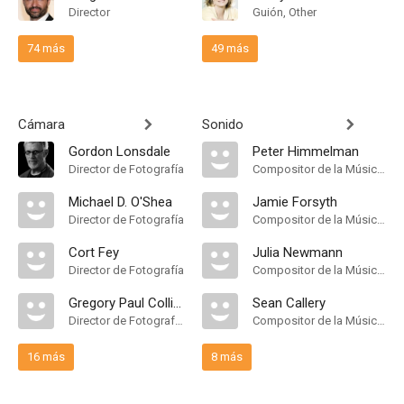
Director
Guión, Other
74 más
49 más
Cámara
Sonido
Gordon Lonsdale
Peter Himmelman
Director de Fotografía
Compositor de la Música Original
Michael D. O'Shea
Jamie Forsyth
Director de Fotografía
Compositor de la Música Original
Cort Fey
Julia Newmann
Director de Fotografía
Compositor de la Música Original
Gregory Paul Collier
Sean Callery
Director de Fotografía, Second Unit Director of Photography, "A" Camera Operator
Compositor de la Música Original
16 más
8 más