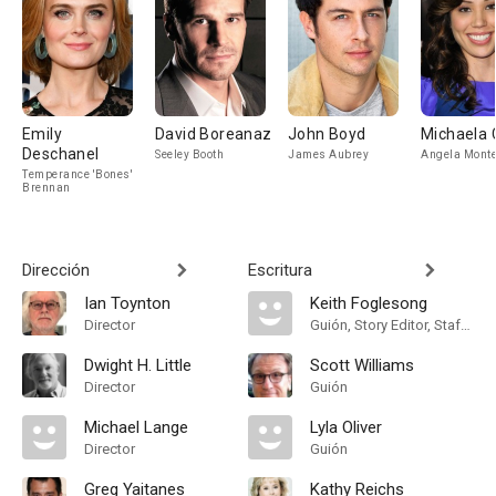
Emily
David Boreanaz
John Boyd
Michaela 
Deschanel
Seeley Booth
James Aubrey
Angela Mont
Temperance 'Bones'
Brennan
Dirección
Escritura
Ian Toynton
Keith Foglesong
Director
Guión, Story Editor, Staff Writer, Executive Story Editor
Dwight H. Little
Scott Williams
Director
Guión
Michael Lange
Lyla Oliver
Director
Guión
Greg Yaitanes
Kathy Reichs