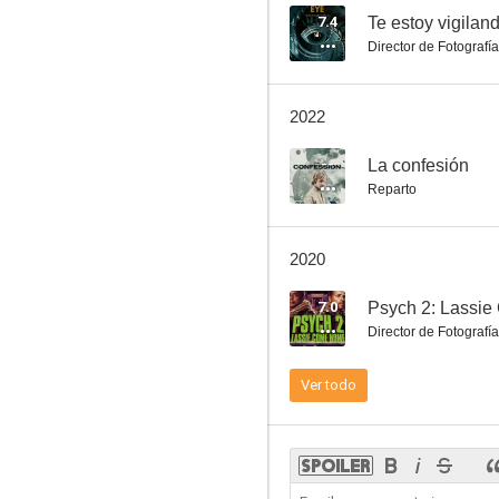
7.4
Te estoy vigilan
Director de Fotografía
Turno de guardia
2022
7.7
--
La confesión
Reparto
2020
7.0
Psych 2: Lassi
Director de Fotografía
Crossing Jordan
Ver todo
7.2