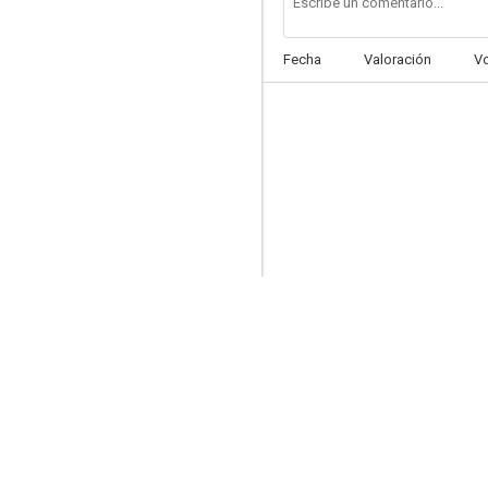
Fecha
Valoración
V
La Liga de la Justicia: Guerra
6.7
Psych: The Movie
--