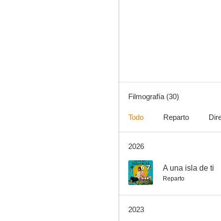
Psych
7.8
Filmografía (30)
Todo
Reparto
Dir
2026
Kyle XY
8.3
6.7
A una isla de ti
Reparto
2023