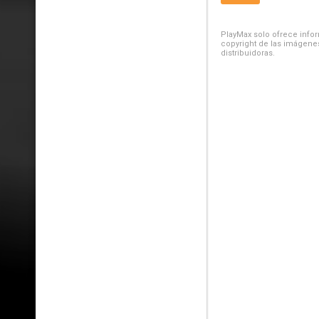
PlayMax solo ofrece inform
copyright de las imágenes
distribuidoras.