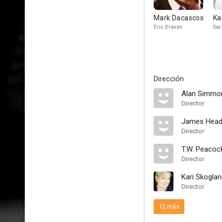
Mark Dacascos
Ka
Eric Draven
Sar
Dirección
Alan Simmo
Director
James Hea
Director
T.W. Peacoc
Director
Kari Skogla
Director
12 más