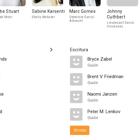
tie Stuart
Sabine Karsenti
Marc Gomes
Johnny
Cuthbert
ah Mohr
Shelly Webster
Detective Darryl
Albrecht
Lieutenant David
Vincennes
Escritura
nds
Bryce Zabel
Guión
d
Brent V. Friedman
Guión
ke
Naomi Janzen
Guión
nd
Peter M. Lenkov
Guión
10 más