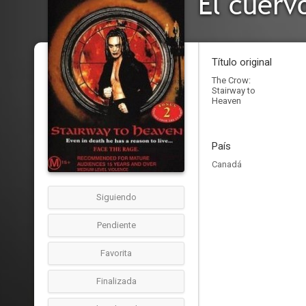
El cuervo
Título original
The Crow:
Stairway to
Heaven
País
Canadá
Siguiendo
Pendiente
Favorita
Finalizada