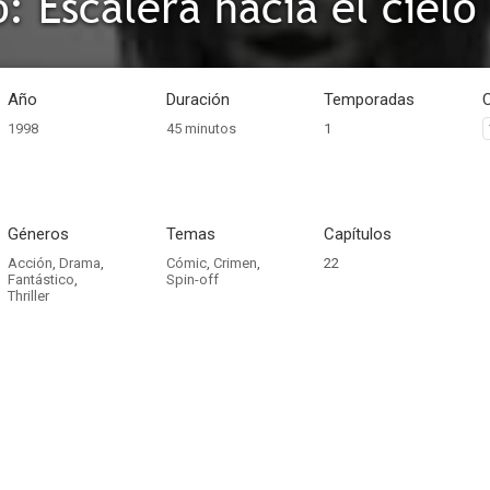
: Escalera hacia el cielo
Año
Duración
Temporadas
1998
45 minutos
1
Géneros
Temas
Capítulos
Acción
,
Drama
,
Cómic
,
Crimen
,
22
Fantástico
,
Spin-off
Thriller