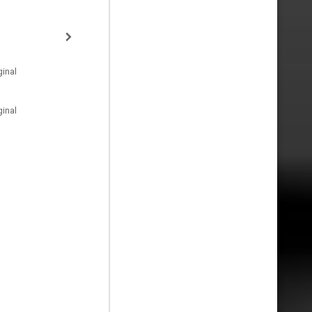
inal
inal