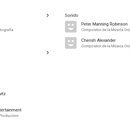
Sonido
Peter Manning Robinson
tografía
Compositor de la Música Orig
Cherish Alexander
Compositor de la Música Orig
itz
tertainment
Produccion