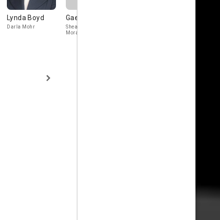
Lynda Boyd
Gaetana Korbin
Julie Dreyfus
Zak Santia
Darla Mohr
Shea Marino / Louise
India Reyes
Moran