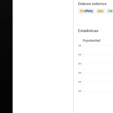
Enlaces externos
Estadísticas
Popularidad
???
???
???
???
???
???