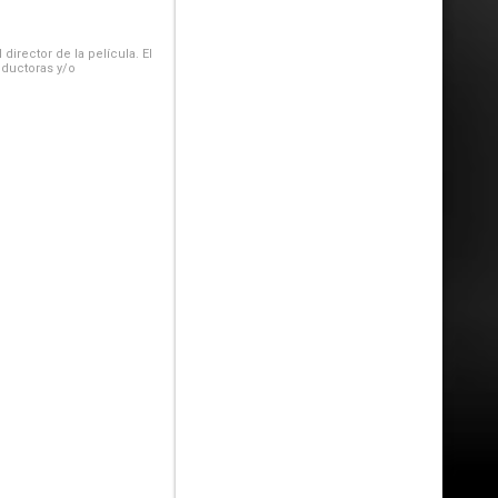
irector de la película. El
oductoras y/o