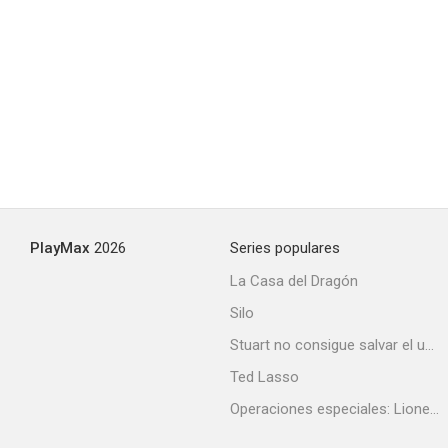
V de Vampiro (Masters of Horror Series)
--
PlayMax
2026
Series populares
La Casa del Dragón
Silo
With Love and a Major Organ
Stuart no consigue salvar el universo
--
Ted Lasso
Operaciones especiales: Lioness