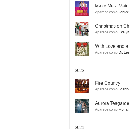
8.5
Make Me a Matc
Aparece como
Janice
El secreto de Adaline
7.0
Christmas on Ch
Aparece como
Evelyn
7.7
--
With Love and a
Aparece como
Dr. Le
2022
8.4
Fire Country
Aparece como
Joann
Sanctuary
7.3
--
Aurora Teagarde
Aparece como
Mona D
2021