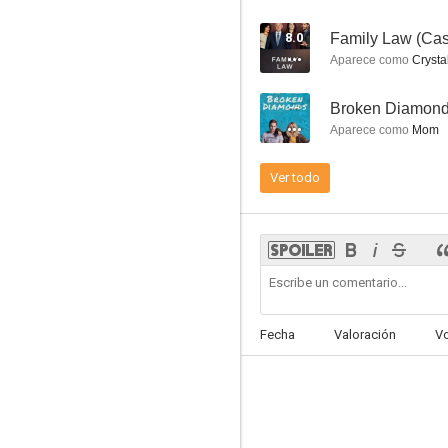
8.0
Family Law (Cas
Aparece como
Crysta
--
Broken Diamon
Ella es el chico
Aparece como
Mom
6.4
Ver todo
Fecha
Valoración
V
Misión a Marte
9.0