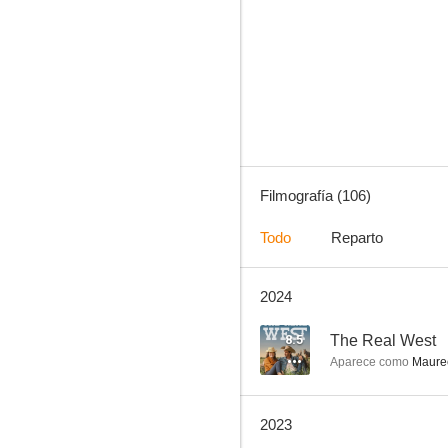
Psych
8.3
Filmografía (106)
Todo
Reparto
2024
Supergirl
8.1
8.5
The Real West
Aparece como
Maure
2023