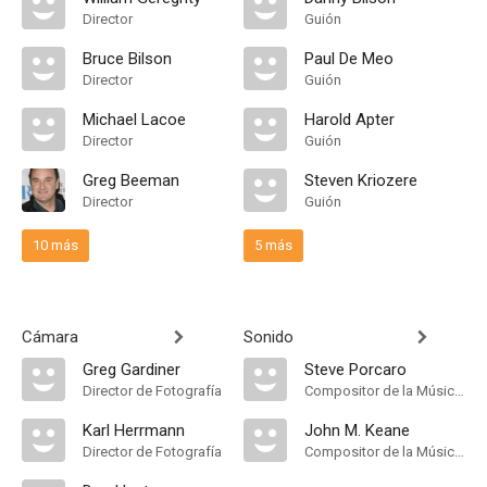
Director
Guión
Bruce Bilson
Paul De Meo
Director
Guión
Michael Lacoe
Harold Apter
Director
Guión
Greg Beeman
Steven Kriozere
Director
Guión
10 más
5 más
Cámara
Sonido
Greg Gardiner
Steve Porcaro
Director de Fotografía
Compositor de la Música Original
Karl Herrmann
John M. Keane
Director de Fotografía
Compositor de la Música Original