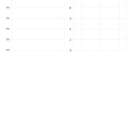
???
8
???
6
???
4
???
2
???
0