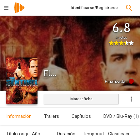
Identificarse/Registrarse
6.8
4 votos
El centinela
Finalizada
Marcar ficha
Información
Trailers
Capítulos
DVD / Blu-Ray
(1)
Título original
Año
Duración
Temporadas
Clasificación por edades