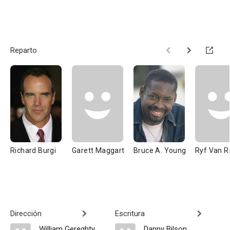
Reparto
Richard Burgi
Garett Maggart
Bruce A. Young
Ryf Van Ri
Dirección
Escritura
William Gereghty
Danny Bilson