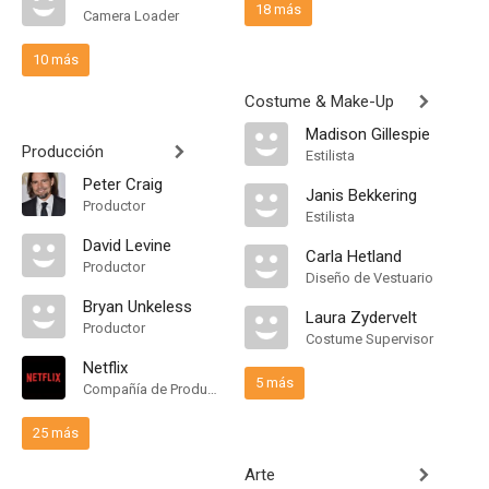
18 más
Camera Loader
10 más
Costume & Make-Up
Madison Gillespie
Producción
Estilista
Peter Craig
Janis Bekkering
Productor
Estilista
David Levine
Carla Hetland
Productor
Diseño de Vestuario
Bryan Unkeless
Laura Zydervelt
Productor
Costume Supervisor
Netflix
5 más
Compañía de Produccion
25 más
Arte