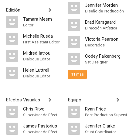
Jennifer Morden
Edición
Diseño de Producción
Tamara Meem
Brad Karsgaard
Editor
Dirección Artística
Michelle Rueda
Victoria Pearson
First Assistant Editor
Decorados
Mildred Iatrou
Codey Falkenberg
Dialogue Editor
Set Designer
Helen Luttrell
11 más
Dialogue Editor
Efectos Visuales
Equipo
Chris Ritvo
Ryan Price
Supervisor de Efectos Visuales
Post Production Supervisor
James Pastorius
Jennifer Clarke
Supervisor de Efectos Visuales
Stunt Coordinator