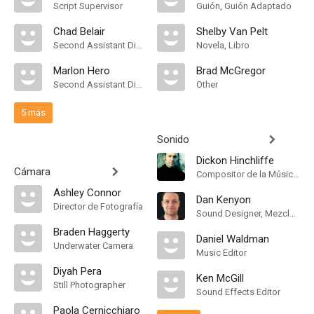
Script Supervisor
Guión, Guión Adaptado
Chad Belair
Shelby Van Pelt
Second Assistant Director, First Assistant Director
Novela, Libro
Marlon Hero
Brad McGregor
Second Assistant Director
Other
5 más
Sonido
Dickon Hinchliffe
Cámara
Compositor de la Música Original, Orquestador
Ashley Connor
Dan Kenyon
Director de Fotografía
Sound Designer, Mezclador de Re-Grabación de Sonido
Braden Haggerty
Daniel Waldman
Underwater Camera
Music Editor
Diyah Pera
Ken McGill
Still Photographer
Sound Effects Editor
Paola Cernicchiaro