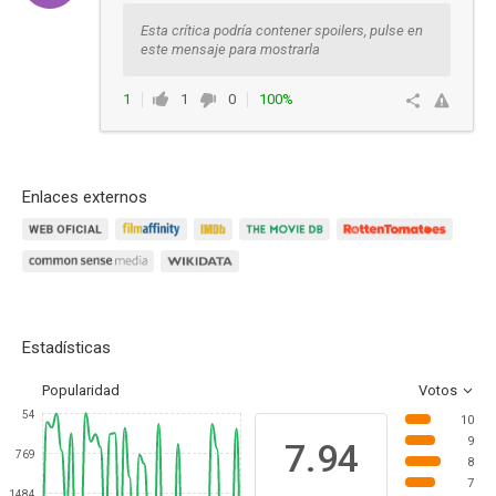
Esta crítica podría contener spoilers, pulse en
este mensaje para mostrarla
1
1
0
100%
Responder
Enlaces externos
Estadísticas
Popularidad
Votos
54
10
9
7.94
769
8
7
1484