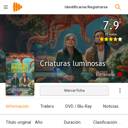
Identificarse/Registrarse
7.9
27 votos
Criaturas luminosas
Estrenada
Marcar ficha
Información
Trailers
DVD / Blu-Ray
Noticias
Título original
Año
Duración
Clasificación por edades