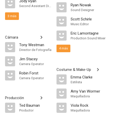
Jody Ryan
Ryan Nowak
Second Assistant Director
Sound Designer
3 más
Scott Schirle
Music Editor
Eric Lamontagne
Cámara
Production Sound Mixer
Tony Westman
4 más
Director de Fotografía
Jim Stacey
Camera Operator
Costume & Make-Up
Robin Forst
Emma Clarke
Camera Operator
Estilista
Amy Van Wormer
Maquilladora
Producción
Ted Bauman
Viola Rock
Productor
Maquilladora