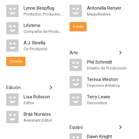
Lynne Bespflug
Antonella Renyer
Productor, Production Manager
Maquilladora
Lifetime
5 más
Compañía de Produccion
A.J. Rinella
Co-Productor
Arte
10 más
Phil Schmidt
Diseño de Producción
Teresa Weston
Dirección Artística
Edición
Lisa Robison
Terry Lewis
Editor
Decorados
Brae Norwiss
Assistant Editor
Equipo
Dawn Knight