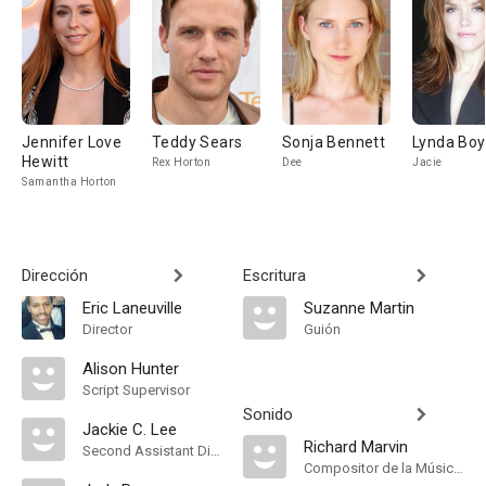
Jennifer Love
Teddy Sears
Sonja Bennett
Lynda Bo
Hewitt
Rex Horton
Dee
Jacie
Samantha Horton
Dirección
Escritura
Eric Laneuville
Suzanne Martin
Director
Guión
Alison Hunter
Script Supervisor
Sonido
Jackie C. Lee
Richard Marvin
Second Assistant Director
Compositor de la Música Original