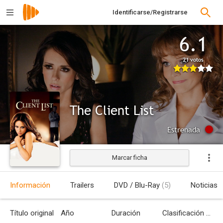
Identificarse/Registrarse
6.1
21 votos
The Client List
Estrenada
Marcar ficha
Información
Trailers
DVD / Blu-Ray
(5)
Noticias
Título original
Año
Duración
Clasificación por edades