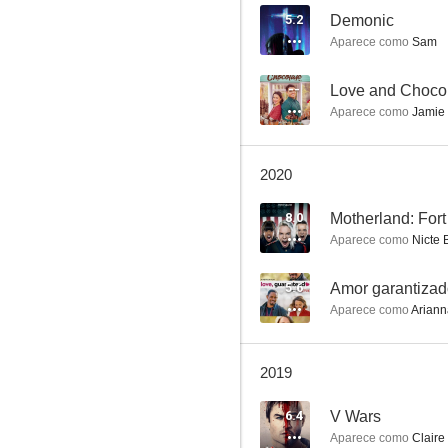
5.2
Demonic
Aparece como
Sam
Reaper
--
Love and Choco
Aparece como
Jamie
7.4
2020
8.0
Motherland: For
Aparece como
Nicte 
5.6
Amor garantiza
Aparece como
Ariann
Embrujadas
6.7
2019
6.4
V Wars
Aparece como
Claire