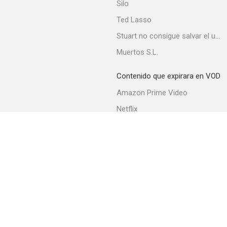
Silo
Ted Lasso
Stuart no consigue salvar el universo
Muertos S.L.
Contenido que expirara en VOD
Amazon Prime Video
Netflix
Filmin
Movistar+
Movistar+ Fibra