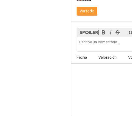
Ver todo
Ten cuidado con lo que deseas
10
Fecha
Valoración
V
Sanctuary
8.7