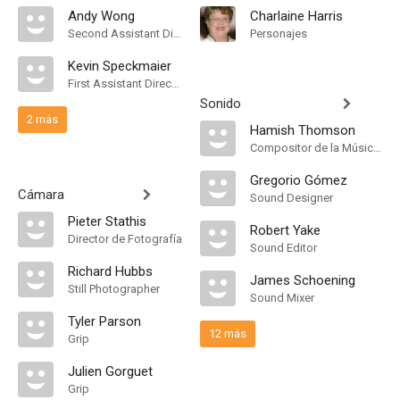
Andy Wong
Charlaine Harris
Second Assistant Director
Personajes
Kevin Speckmaier
First Assistant Director
Sonido
2 más
Hamish Thomson
Compositor de la Música Original
Gregorio Gómez
Cámara
Sound Designer
Pieter Stathis
Robert Yake
Director de Fotografía
Sound Editor
Richard Hubbs
James Schoening
Still Photographer
Sound Mixer
Tyler Parson
12 más
Grip
Julien Gorguet
Grip