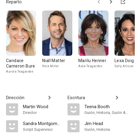
Reparto
Candace
Niall Matter
Marilu Henner
Lexa Doig
Cameron Bure
Nick Miller
Aida Teagarden
Sally Allison
Aurora Teagarden
Dirección
Escritura
Martin Wood
Teena Booth
Director
Guión, Historia, Guión Adaptado
Sandra Montgomery
Jim Head
Script Supervisor
Guión, Historia