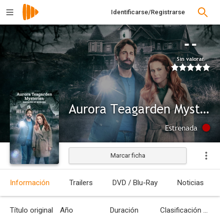
Identificarse/Registrarse
--
Sin valorar
Aurora Teagarden Mysteries: Haunted by Murder
Estrenada
Marcar ficha
Información
Trailers
DVD / Blu-Ray
Noticias
Título original
Año
Duración
Clasificación por edades