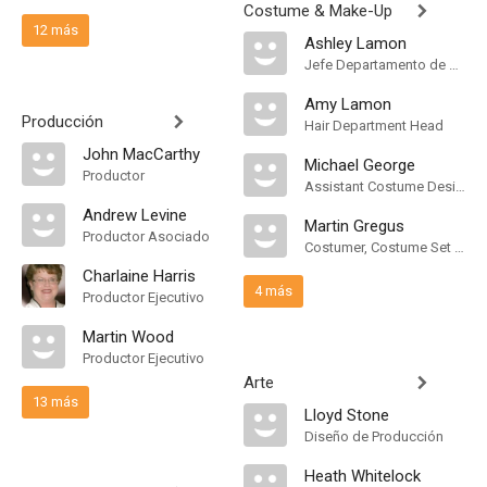
Costume & Make-Up
12 más
Ashley Lamon
Jefe Departamento de Maquillaje
Amy Lamon
Producción
Hair Department Head
John MacCarthy
Michael George
Productor
Assistant Costume Designer
Andrew Levine
Martin Gregus
Productor Asociado
Costumer, Costume Set Supervisor
Charlaine Harris
4 más
Productor Ejecutivo
Martin Wood
Productor Ejecutivo
Arte
13 más
Lloyd Stone
Diseño de Producción
Heath Whitelock