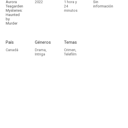
Aurora
2022
1 hora y
Sin
Teagarden
24
información
Mysteries:
minutos
Haunted
by
Murder
País
Géneros
Temas
Canadá
Drama
,
Crimen
,
Intriga
Telefilm