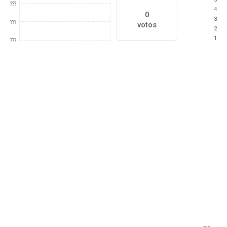
???
4
0
3
???
votos
2
1
???