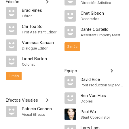
Edición
Dirección Artística
Brad Rines
Chet Gibson
Editor
Decorados
Chi Toa So
Dante Costello
First Assistant Editor
Assistant Property Master
Vanessa Kanaan
2 más
Dialogue Editor
Lionel Barton
Colorist
Equipo
1 más
David Rice
Post Production Supervisor
Ben Van Huis
Efectos Visuales
Dobles
Patricia Gannon
Paul Wu
Visual Effects
Stunt Coordinator
Larry Lam