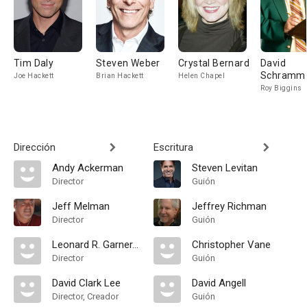
Tim Daly
Steven Weber
Crystal Bernard
David
Schramm
Joe Hackett
Brian Hackett
Helen Chapel
Roy Biggins
Dirección
Escritura
Andy Ackerman
Steven Levitan
Director
Guión
Jeff Melman
Jeffrey Richman
Director
Guión
Leonard R. Garner, Jr.
Christopher Vane
Director
Guión
David Clark Lee
David Angell
Director, Creador
Guión