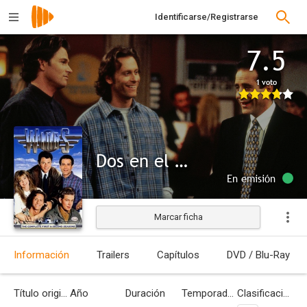
Identificarse/Registrarse
7.5
1 voto
Dos en el aire
En emisión
Marcar ficha
Información
Trailers
Capítulos
DVD / Blu-Ray
Título original
Año
Duración
Temporadas
Clasificación por edades