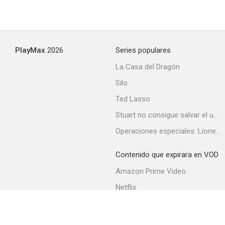
Clásico americano
--
PlayMax
2026
Series populares
La Casa del Dragón
Silo
Ted Lasso
Stuart no consigue salvar el universo
La pièce rapportée
Operaciones especiales: Lioness
--
Contenido que expirara en VOD
Amazon Prime Video
Netflix
Filmin
Movistar+