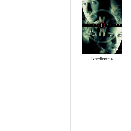
Expediente X
8.6
Monk