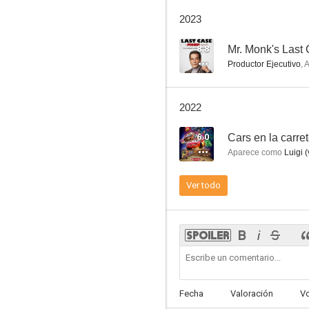
Innocent Moves (En busca de Bobby Fischer)
2023
7.4
8.8
Productor Ejecutivo
,
A
2022
6.0
Cars en la carre
Aparece como
Luigi (
Men in Black (Hombres de negro)
Ver todo
7.0
Fecha
Valoración
V