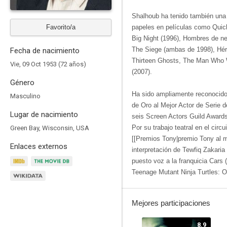
Shalhoub ha tenido también una 
Favorito/a
papeles en películas como Quick
Big Night (1996), Hombres de ne
The Siege (ambas de 1998), Héro
Fecha de nacimiento
Thirteen Ghosts, The Man Who W
Vie, 09 Oct 1953 (72 años)
(2007).
Género
Ha sido ampliamente reconocido
Masculino
de Oro al Mejor Actor de Serie 
Lugar de nacimiento
seis Screen Actors Guild Awar
Por su trabajo teatral en el cir
Green Bay, Wisconsin, USA
[[Premios Tony|premio Tony al m
Enlaces externos
interpretación de Tewfiq Zakaria
puesto voz a la franquicia Cars 
Teenage Mutant Ninja Turtles: O
Mejores participaciones
8.9