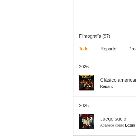
8.3
Filmografía (97)
Todo
Reparto
Pro
2026
Gárgolas
7.7
--
Clásico america
Reparto
2025
6.2
Juego sucio
Aparece como
Lozini