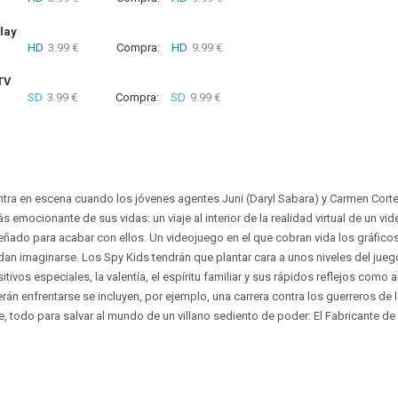
lay
HD
3.99 €
Compra:
HD
9.99 €
TV
SD
3.99 €
Compra:
SD
9.99 €
tra en escena cuando los jóvenes agentes Juni (Daryl Sabara) y Carmen Cort
 emocionante de sus vidas: un viaje al interior de la realidad virtual de un v
ñado para acabar con ellos. Un videojuego en el que cobran vida los gráficos
n imaginarse. Los Spy Kids tendrán que plantar cara a unos niveles del jueg
itivos especiales, la valentía, el espíritu familiar y sus rápidos reflejos como
án enfrentarse se incluyen, por ejemplo, una carrera contra los guerreros de la
e, todo para salvar al mundo de un villano sediento de poder: El Fabricante de