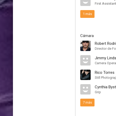
First Assistan
1 más
Cámara
Robert Rodr
Director de Fo
Jimmy Lind
Camera Opera
Rico Torres
Still Photogra
Cynthia Byst
Grip
7 más