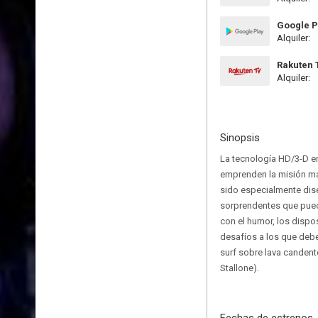
Google P
Alquiler:
Rakuten 
Alquiler:
Sinopsis
La tecnología HD/3-D en
emprenden la misión más
sido especialmente dise
sorprendentes que pueda
con el humor, los dispos
desafíos a los que deber
surf sobre lava candent
Stallone).