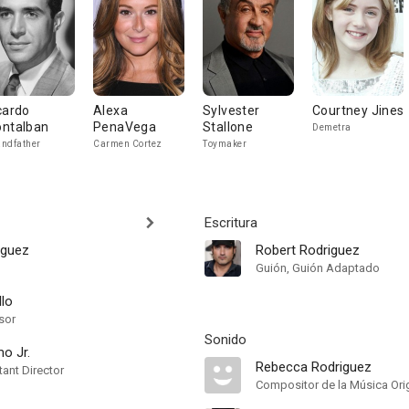
cardo
Alexa
Sylvester
Courtney Jines
ntalban
PenaVega
Stallone
Demetra
ndfather
Carmen Cortez
Toymaker
Escritura
iguez
Robert Rodriguez
Guión, Guión Adaptado
llo
sor
Sonido
o Jr.
Rebecca Rodriguez
ant Director
Compositor de la Música Orig