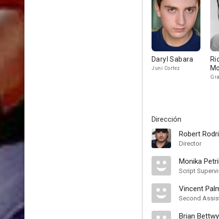
Daryl Sabara
Ri
Mo
Juni Cortez
Gra
Dirección
Robert Rodr
Director
Monika Petri
Script Supervi
Vincent Palm
Second Assist
Brian Bettwy