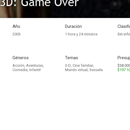
 3D: Game Over
Año
Duración
Clasif
2003
1 hora y 24 minutos
Sin inf
Géneros
Temas
Presup
Acción
,
Aventuras
,
3-D
,
Cine familiar
,
$38.000
Comedia
,
Infantil
Mundo virtual
,
Secuela
$197.1