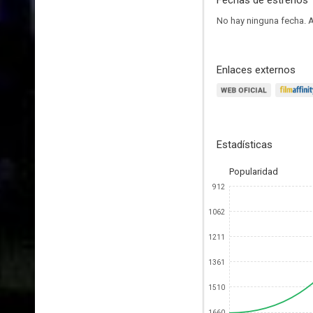
Fechas de estrenos
No hay ninguna fecha.
A
Enlaces externos
Estadísticas
Popularidad
912
1062
1211
1361
1510
1660