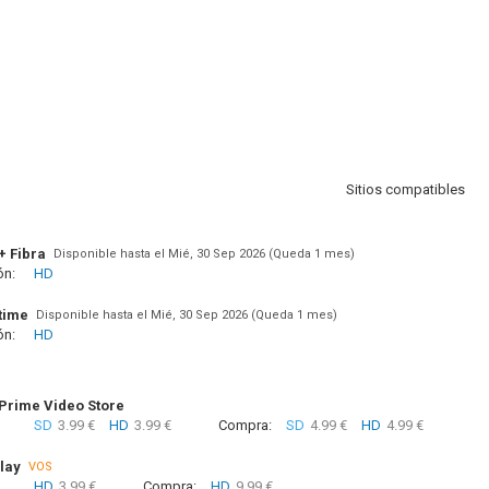
Sitios compatibles
+ Fibra
Disponible hasta el Mié, 30 Sep 2026 (Queda 1 mes)
ón:
HD
time
Disponible hasta el Mié, 30 Sep 2026 (Queda 1 mes)
ón:
HD
rime Video Store
SD
3.99 €
HD
3.99 €
Compra:
SD
4.99 €
HD
4.99 €
lay
VOS
HD
3.99 €
Compra:
HD
9.99 €