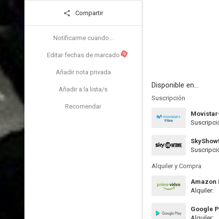
Compartir
Notificarme cuando...
N
Editar fechas de marcado
Añadir nota privada
Disponible en...
Añadir a la lista/s
Suscripción
Recomendar
Movistar
Suscripci
SkyShow
Suscripci
Alquiler y Compra
Amazon P
Alquiler:
Google P
Alquiler: