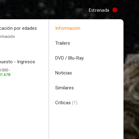
Estrenada
icación por edades
Información
ormación
Trailers
DVD / Blu-Ray
uesto - Ingresos
.000 -
Noticias
01.678
Similares
Críticas
(1)