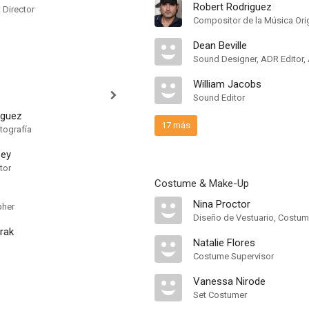
Robert Rodriguez
t Director
Compositor de la Música Orig
Dean Beville
William Jacobs
Sound Editor
iguez
17 más
tografía
sey
tor
Costume & Make-Up
Nina Proctor
pher
Diseño de Vestuario, Costum
rak
Natalie Flores
Costume Supervisor
Vanessa Nirode
Set Costumer