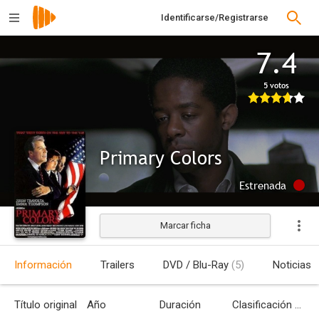
Identificarse/Registrarse
7.4
5 votos
Primary Colors
Estrenada
Marcar ficha
Información
Trailers
DVD / Blu-Ray
(5)
Noticias
Título original
Año
Duración
Clasificación por edades