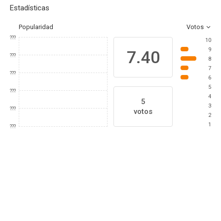
Estadísticas
Popularidad
Votos
???
10
9
7.40
???
8
7
???
6
5
???
4
5
3
???
votos
2
1
???