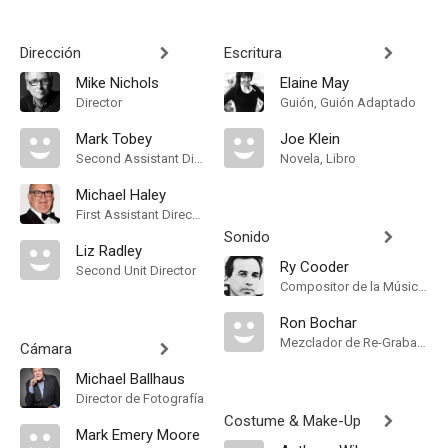
Dirección
Escritura
Mike Nichols
Elaine May
Director
Guión, Guión Adaptado
Mark Tobey
Joe Klein
Second Assistant Director
Novela, Libro
Michael Haley
First Assistant Director
Sonido
Liz Radley
Ry Cooder
Second Unit Director
Compositor de la Música Original
Ron Bochar
Mezclador de Re-Grabación de Sonido
Cámara
Michael Ballhaus
Director de Fotografía
Costume & Make-Up
Mark Emery Moore