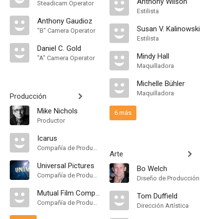
Anthony Wilson
Steadicam Operator
Estilista
Anthony Gaudioz
Susan V. Kalinowski
"B" Camera Operator
Estilista
Daniel C. Gold
Mindy Hall
"A" Camera Operator
Maquilladora
Michelle Bühler
Maquilladora
Producción
Mike Nichols
6 más
Productor
Icarus
Compañía de Produccion
Arte
Universal Pictures
Bo Welch
Compañía de Produccion
Diseño de Producción
Mutual Film Company
Tom Duffield
Compañía de Produccion
Dirección Artística