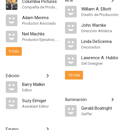
Arte
Columbia Pictures
Compañía de Produccion
William A. Elliott
Diseño de Producción
Adam Merims
Productor Asociado
John Warnke
Dirección Artística
Neil Machlis
Productor Ejecutivo, Unidad de Producción
Linda DeScenna
Decorados
5 más
Lawrence A. Hubbs
Set Designer
10 más
Edición
Barry Malkin
Editor
Iluminación
Suzy Elmiger
Assistant Editor
Gerald Boatright
Gaffer
Equipo