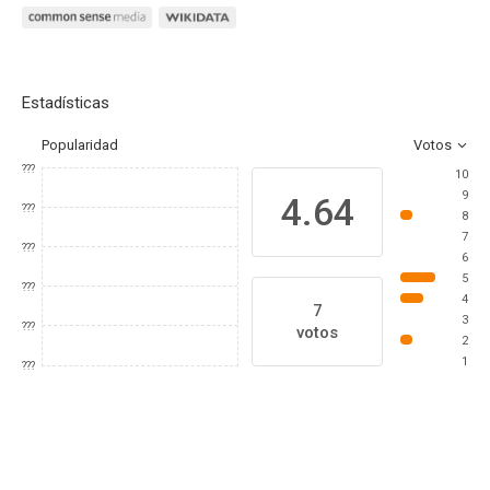
Estadísticas
Popularidad
Votos
???
10
9
4.64
???
8
7
???
6
5
???
4
7
3
???
votos
2
1
???