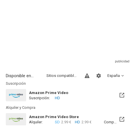
Disponible en...
Sitios compatibles
España
Suscripción
Amazon Prime Video
Suscripción:
HD
Alquiler y Compra
Amazon Prime Video Store
Alquiler:
SD
2.99 €
HD
2.99 €
Compra:
SD
6