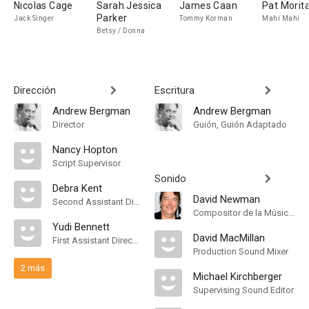
Nicolas Cage
Sarah Jessica
James Caan
Pat Morit
Parker
Jack Singer
Tommy Korman
Mahi Mahi
Betsy / Donna
Dirección
Escritura
Andrew Bergman
Andrew Bergman
Director
Guión, Guión Adaptado
Nancy Hopton
Script Supervisor
Sonido
Debra Kent
David Newman
Second Assistant Director
Compositor de la Música Original
Yudi Bennett
David MacMillan
First Assistant Director
Production Sound Mixer
2 más
Michael Kirchberger
Supervising Sound Editor