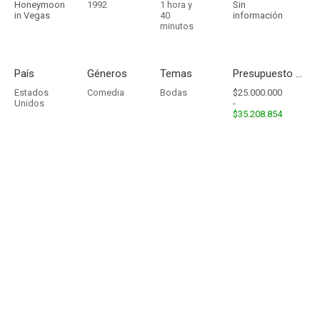
Honeymoon
1992
1 hora y
Sin
in Vegas
40
información
minutos
País
Géneros
Temas
Presupuesto - Ingresos
Estados
Comedia
Bodas
$25.000.000
Unidos
-
$35.208.854