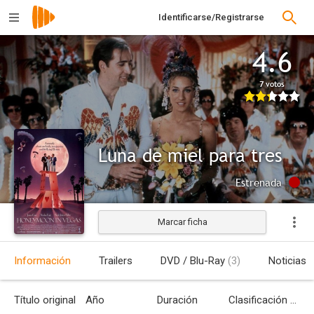
Identificarse/Registrarse
4.6
7 votos
Luna de miel para tres
Estrenada
Marcar ficha
Información
Trailers
DVD / Blu-Ray
(3)
Noticias
Título original
Año
Duración
Clasificación por edades