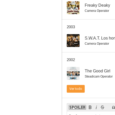
--
Freaky Deaky
Camera Operator
Viernes 13. 4ª parte: Último capítulo
2003
7.5
6.5
S.W.A.T. Los ho
Camera Operator
2002
6.1
The Good Girl
Steadicam Operator
El secreto de los Abbott
Ver todo
7.0