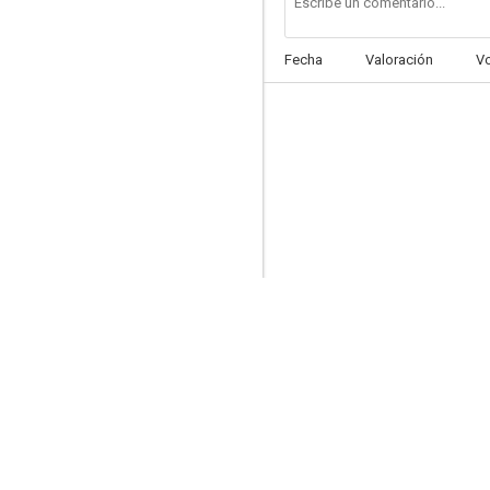
Fecha
Valoración
V
Campo del infierno
6.7
Conexión Tequila
6.5