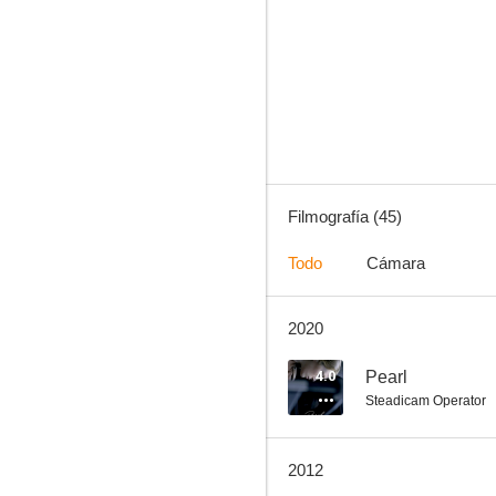
Algo para recordar
6.8
Filmografía (45)
Todo
Cámara
2020
Viernes 13. 6ª Parte: Jason vive
6.4
4.0
Pearl
Steadicam Operator
2012