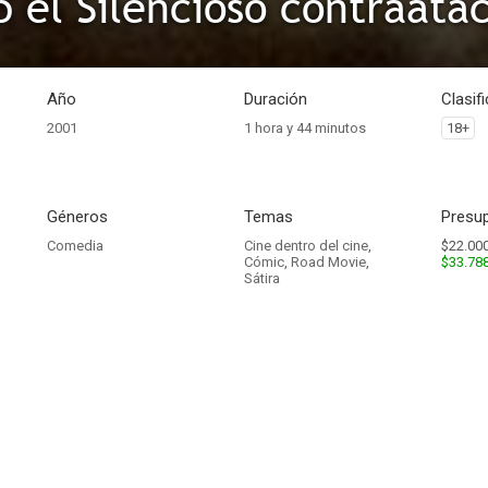
b el Silencioso contraata
Año
Duración
Clasif
2001
1 hora y 44 minutos
18+
Géneros
Temas
Presup
Comedia
Cine dentro del cine
,
$22.000
Cómic
,
Road Movie
,
$33.78
Sátira