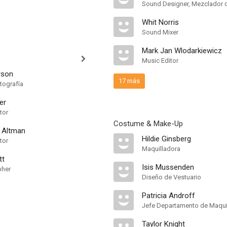
Whit Norris
Sound Mixer
Mark Jan Wlodarkiewicz
Music Editor
rson
17 más
tografía
er
tor
Costume & Make-Up
 Altman
Hildie Ginsberg
tor
Maquilladora
tt
Isis Mussenden
pher
Diseño de Vestuario
Patricia Androff
Jefe Departamento de Maquil
Taylor Knight