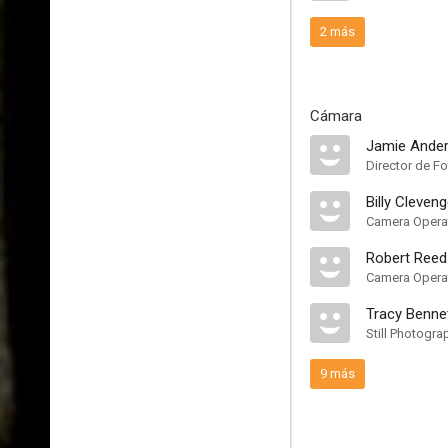
2 más
Cámara
Jamie Ande
Director de Fo
Billy Cleveng
Camera Opera
Robert Reed
Camera Opera
Tracy Benne
Still Photogra
9 más