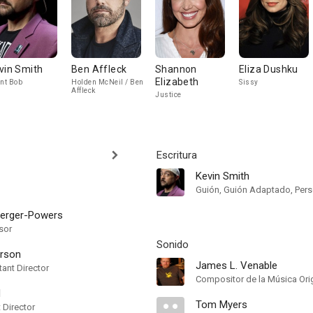
vin Smith
Ben Affleck
Shannon
Eliza Dushku
Elizabeth
ent Bob
Holden McNeil / Ben
Sissy
Affleck
Justice
Escritura
Kevin Smith
Guión, Guión Adaptado, Per
berger-Powers
sor
Sonido
erson
James L. Venable
ant Director
Compositor de la Música Orig
d
Tom Myers
t Director