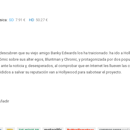
sica:
SD
7.91 €
HD
50.27 €
 descubren que su viejo amigo Banky Edwards los ha traicionado: ha ido a Ho
ómic sobre sus alter egos, Bluntman y Chronic, y protagonizada por dos popu
ante la noticia y, desesperados, al comprobar que en Internet les llueven las c
cididos a salvar su reputación van a Hollywood para sabotear el proyecto.
ñadir