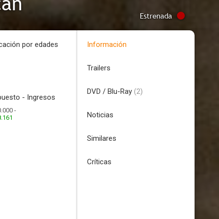
can
Estrenada
icación por edades
Información
Trailers
DVD / Blu-Ray
(2)
uesto - Ingresos
.000 -
Noticias
8.161
Similares
Críticas