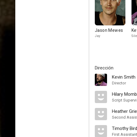
Jason Mewes
Ke
Jay
Sil
Dirección
Kevin Smith
Director
Hilary Mom
Script Supervi
Heather Gri
Second Assist
Timothy Bir
First Assistan