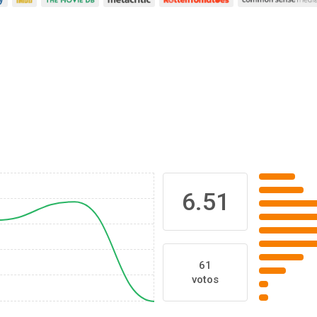
6.51
61
votos