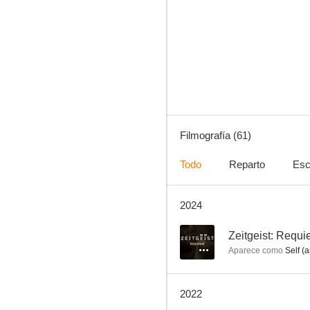
Dogma
6.3
Filmografía (61)
Todo
Reparto
Esc
2024
Cariño, nos hemos encogido a nosotros mismos
9.0
--
Zeitgeist: Requ
Aparece como
Self (a
2022