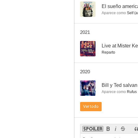
7.5
Aparece como
Self (a
Thomas y sus amigos
2021
8.0
--
Live at Mister Ke
Reparto
2020
4.9
Bill y Ted salvan
Aparece como
Rufus 
Los Simpson (Cortometrajes de El Show de Tracey Ullman)
Ver todo
7.5