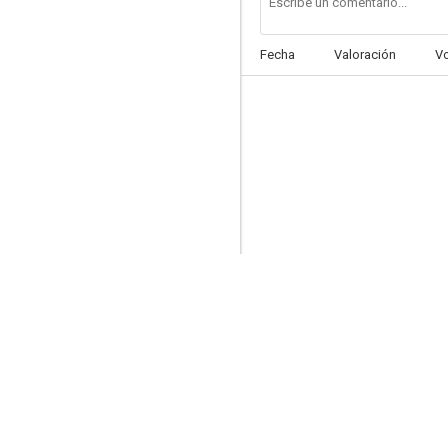
Fecha
Valoración
V
El sueño americano de George Carlin
5.9
El alucinante viaje de Bill y Ted
--