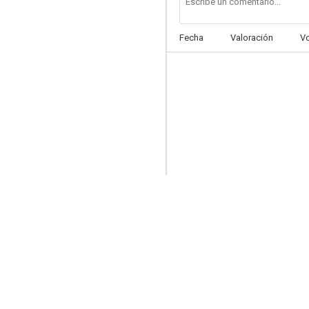
Fecha
Valoración
V
Free Birds (Vaya pavos)
5.5
Simiosis
--