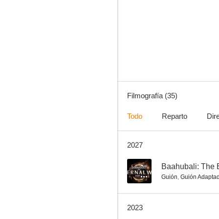
El Grinch
6.7
Filmografía (35)
Todo
Reparto
Dir
2027
Persiguiendo a Amy
6.6
--
Baahubali: The E
Guión
,
Guión Adapta
2023