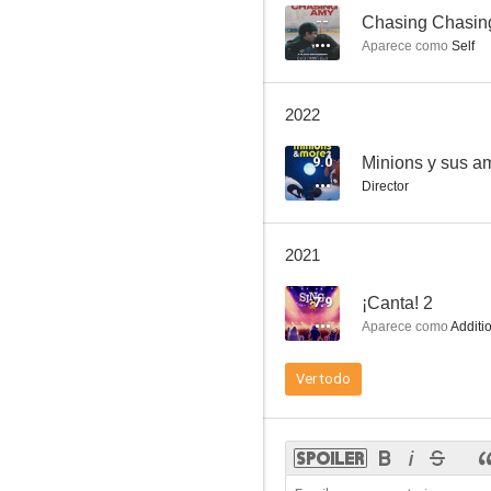
--
Chasing Chasin
Aparece como
Self
Dogma
2022
9.0
9.0
Minions y sus a
Director
2021
7.9
¡Canta! 2
Aparece como
Additio
Minions y sus amigos: Volumen 2
Ver todo
6.3