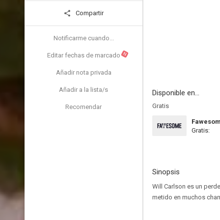
Compartir
Notificarme cuando...
N
Editar fechas de marcado
Añadir nota privada
Añadir a la lista/s
Disponible en...
Gratis
Recomendar
Faweso
Gratis:
Sinopsis
Will Carlson es un perd
metido en muchos chanta