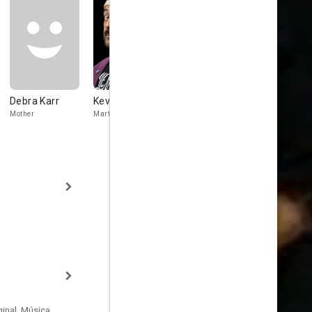
Debra Karr
Kevin Smith
Scott Mosier
Jason Me
Mother
Martan Ingram
Scotty
Tuott the Bas
inal, Música