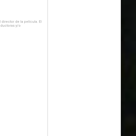
irector de la película. El
oductoras y/o