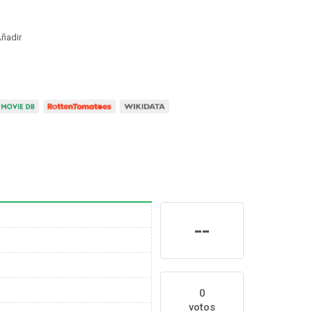
ñadir
--
0
votos