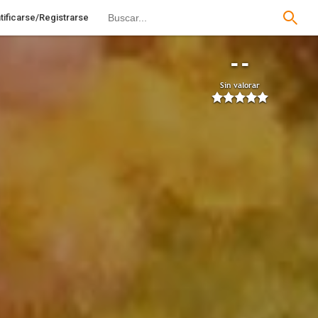
tificarse/Registrarse
--
Sin valorar