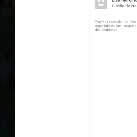
Lisa Marein
Diseño de Pr
PlayMax solo ofrece inform
copyright de las imágenes
distribuidoras.