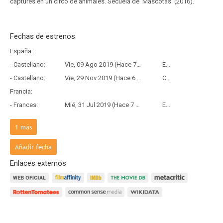
captures en un circo de animales. Secuela de 'Mascotas' (2016).
Fechas de estrenos
España:
- Castellano:
Vie, 09 Ago 2019 (Hace 7 años)
Estreno
- Castellano:
Vie, 29 Nov 2019 (Hace 6 años y 8 meses)
Copia Física
Francia:
- Frances:
Mié, 31 Jul 2019 (Hace 7 años)
Estreno
País de origen:
1
más
- V.O:
Vie, 07 Jun 2019 (Hace 7 años y 2 meses)
Estreno
Añadir fecha
Enlaces externos