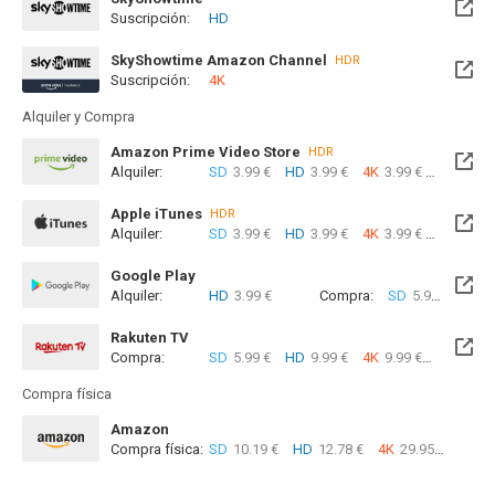
Suscripción:
HD
Disponible hasta el Mié, 30 Jun 2027 (Quedan 10 meses)
SkyShowtime Amazon Channel
HDR
Suscripción:
4K
Alquiler y Compra
Amazon Prime Video Store
HDR
Alquiler:
SD
3.99 €
HD
3.99 €
4K
3.99 €
Com
Apple iTunes
HDR
Alquiler:
SD
3.99 €
HD
3.99 €
4K
3.99 €
Com
Google Play
Alquiler:
HD
3.99 €
Compra:
SD
5.99 €
HD
6
Rakuten TV
Compra:
SD
5.99 €
HD
9.99 €
4K
9.99 €
Compra física
Amazon
Compra física:
SD
10.19 €
HD
12.78 €
4K
29.95 €