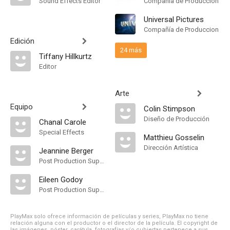
Sound Effects Editor
Compañía de Produccion
Universal Pictures
Compañía de Produccion
Edición
24 más
Tiffany Hillkurtz
Editor
Arte
Equipo
Colin Stimpson
Diseño de Producción
Chanal Carole
Special Effects
Matthieu Gosselin
Dirección Artística
Jeannine Berger
Post Production Supervisor
Eileen Godoy
Post Production Supervisor
PlayMax solo ofrece información de películas y series, PlayMax no tiene
relación alguna con el productor o el director de la película. El copyright de
las imágenes, póster, carátula, fotografías y/o cubiertas pertenece a sus