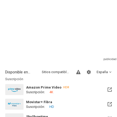
Disponible en...
Sitios compatibles
España
Suscripción
Amazon Prime Video
HDR
Suscripción:
4K
Movistar+ Fibra
Suscripción:
HD
Disponible hasta el Mié, 30 Jun 2027 (Quedan 10 meses)
SkyShowtime