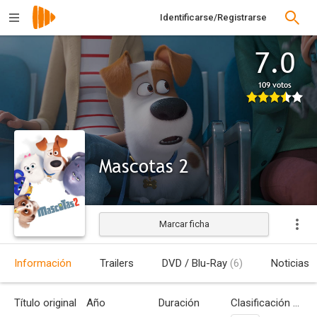
Identificarse/Registrarse
7.0
109 votos
Mascotas 2
Marcar ficha
Estrenada
Información
Trailers
DVD / Blu-Ray
(6)
Noticias
Título original
Año
Duración
Clasificación por edades