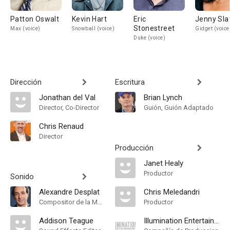
Patton Oswalt
Kevin Hart
Eric
Jenny Sla
Stonestreet
Max (voice)
Snowball (voice)
Gidget (voice
Duke (voice)
Dirección
Escritura
Jonathan del Val
Brian Lynch
Director, Co-Director
Guión, Guión Adaptado
Chris Renaud
Director
Producción
Janet Healy
Productor
Sonido
Alexandre Desplat
Chris Meledandri
Compositor de la Música Original
Productor
Addison Teague
Illumination Entertainment