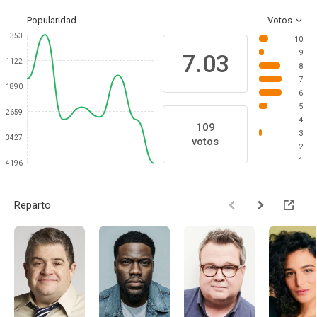
Popularidad
Votos
353
10
9
7.03
1122
8
7
1890
6
5
2659
4
109
3
3427
votos
2
1
4196
Reparto