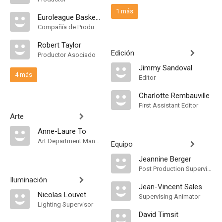
1 más
Euroleague Basketball
Compañía de Produccion
Robert Taylor
Edición
Productor Asociado
Jimmy Sandoval
4 más
Editor
Charlotte Rembauville
First Assistant Editor
Arte
Anne-Laure To
Art Department Manager
Equipo
Jeannine Berger
Post Production Supervisor
Iluminación
Jean-Vincent Sales
Nicolas Louvet
Supervising Animator
Lighting Supervisor
David Timsit