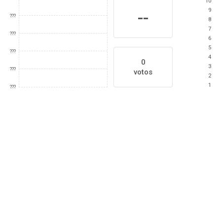
10
9
--
???
8
7
???
6
5
???
4
0
3
???
votos
2
1
???