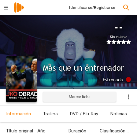
Identificarse/Registrarse
--
Sin valorar
Más que un entrenador
Estrenada
Marcar ficha
Información
Trailers
DVD / Blu-Ray
Noticias
Título original
Año
Duración
Clasificación por edades