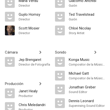
María Verdú
Giacomo Anchisi
Director
Guión
Guylo Homsy
Ted Travelstead
Director
Guión
Scott Mosier
Chloé Nicolay
Director
Story Artist
Cámara
Sonido
Jep Brengaret
Konga Music
Director de Fotografía
Compositor de la Música Original
Michael Gatt
Compositor de la Música Original
Producción
Jonathan Greber
Janet Healy
Sound Editor
Productor
Dennis Leonard
Chris Meledandri
Supervising Sound Editor
Productor