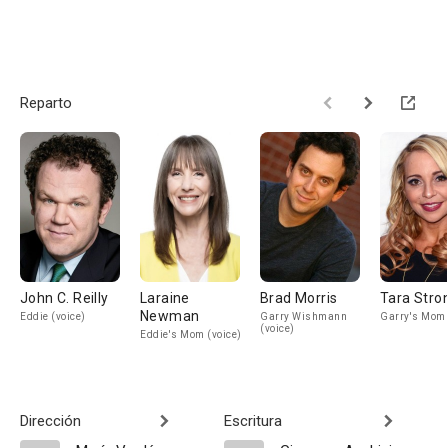
Reparto
John C. Reilly
Laraine
Brad Morris
Tara Stro
Newman
Eddie (voice)
Garry Wishmann
Garry's Mom 
(voice)
Eddie's Mom (voice)
Dirección
Escritura