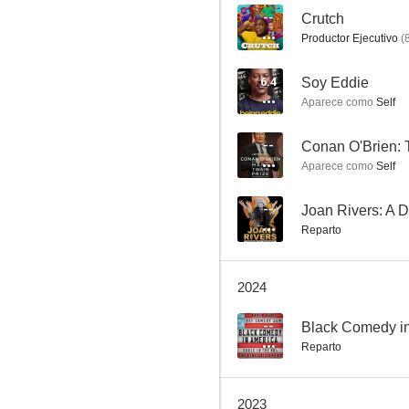
--
Crutch
Productor Ejecutivo
(
¿En qué piensan los hombres?
6.4
Soy Eddie
Aparece como
Self
6.4
--
Aparece como
Self
--
Reparto
2024
Los otros dos
6.2
--
Black Comedy i
Reparto
2023