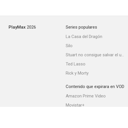
Fight
PlayMax
2026
Series populares
--
La Casa del Dragón
Silo
Stuart no consigue salvar el universo
Ted Lasso
Rick y Morty
Contenido que expirara en VOD
Richard Pryor: Icon
Amazon Prime Video
--
Movistar+
Netflix
Filmin