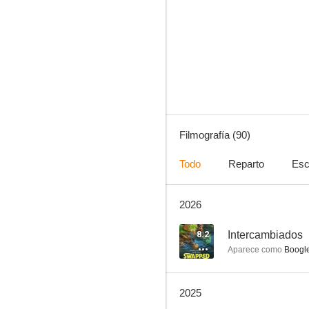
Rockefeller Plaza (30 Rock)
6.8
Filmografía (90)
Todo
Reparto
Esc
2026
Pequeño pero matón
6.5
8.2
Intercambiados
Aparece como
Boogle 
2025