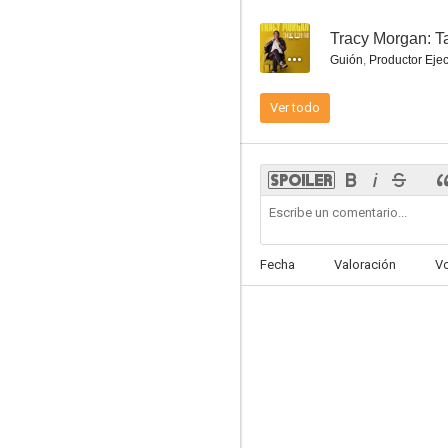
--
Tracy Morgan: Ta
Guión
,
Productor Ejec
Ver todo
Los tres reyes malos
5.8
Fecha
Valoración
V
Un funeral de muerte
9.2