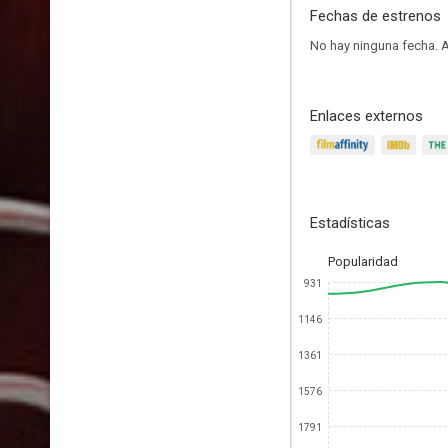
Fechas de estrenos
No hay ninguna fecha.
A
Enlaces externos
Estadísticas
Popularidad
931
1146
1361
1576
1791