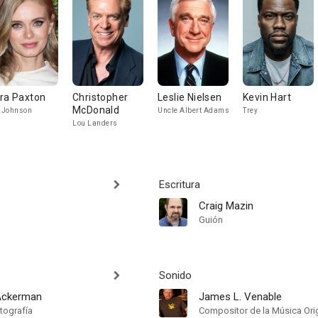
ra Paxton
Christopher
Leslie Nielsen
Kevin Hart
McDonald
l Johnson
Uncle Albert Adams
Trey
Lou Landers
Escritura
Craig Mazin
Guión
Sonido
Ackerman
James L. Venable
tografía
Compositor de la Música Orig