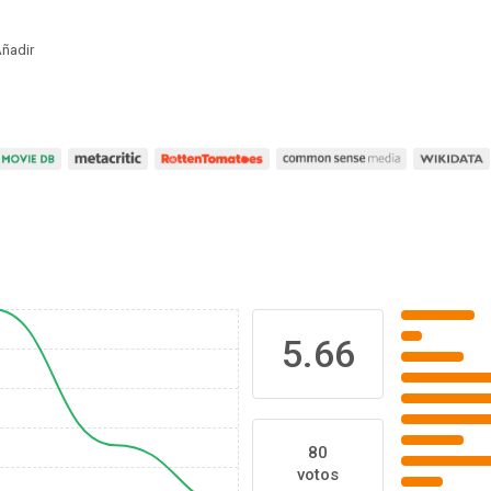
ñadir
5.66
80
votos