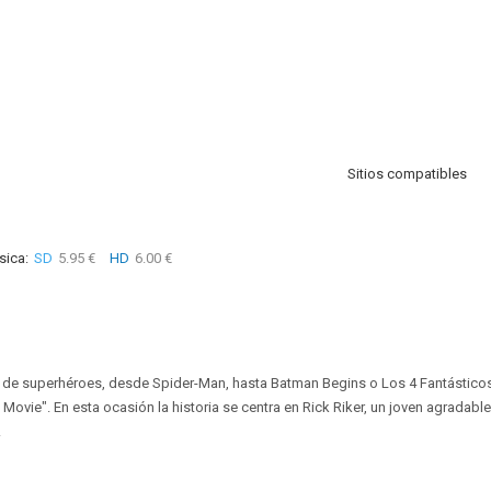
Sitios compatibles
sica:
SD
5.95 €
HD
6.00 €
s de superhéroes, desde Spider-Man, hasta Batman Begins o Los 4 Fantástico
 Movie". En esta ocasión la historia se centra en Rick Riker, un joven agradab
.