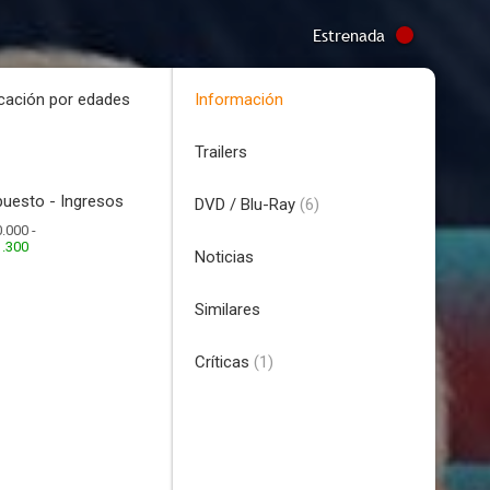
Estrenada
icación por edades
Información
Trailers
uesto - Ingresos
DVD / Blu-Ray
(6)
.000 -
1.300
Noticias
Similares
Críticas
(1)