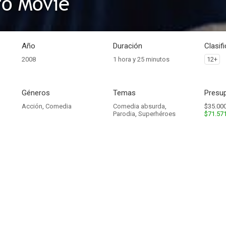
o Movie
Año
Duración
Clasif
2008
1 hora y 25 minutos
12+
Géneros
Temas
Presup
Acción
,
Comedia
Comedia absurda
,
$35.000
Parodia
,
Superhéroes
$71.57