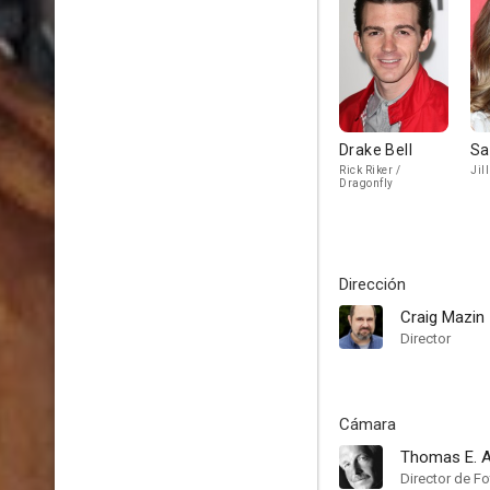
Drake Bell
Sa
Rick Riker /
Jil
Dragonfly
Dirección
Craig Mazin
Director
Cámara
Thomas E. 
Director de Fo