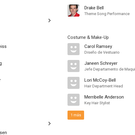
Drake Bell
Theme Song Performance
Costume & Make-Up
eiss
Carol Ramsey
Diseño de Vestuario
g
Janeen Schreyer
Jefe Departamento de Maquil
r
Lori McCoy-Bell
Hair Department Head
Merribelle Anderson
Key Hair Stylist
1 más
isen