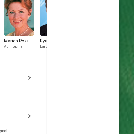
Marion Ross
Ryan Hansen
Keith David
Brent Spin
Aunt Lucille
Lance Landers
The Chief of Police
Dr. Strom
inal