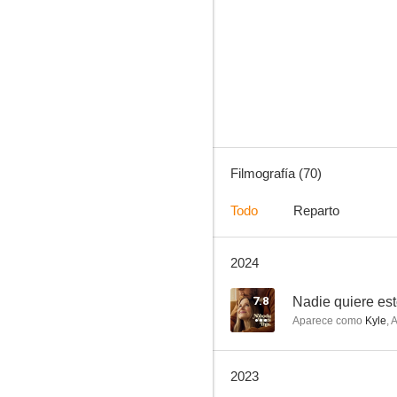
iZombie
7.9
Filmografía (70)
Todo
Reparto
2024
Ally McBeal
7.6
7.8
Nadie quiere es
Aparece como
Kyle
,
A
2023