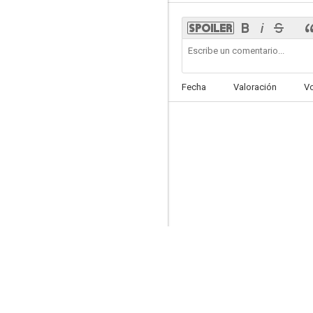
XOXO
Fecha
Valoración
V
6.0
G.I. Joe: La venganza
9.0