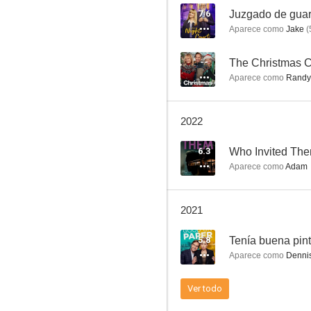
7.6
Juzgado de guar
Aparece como
Jake
(
Finales felices
--
The Christmas C
Aparece como
Randy 
7.5
2022
6.3
Who Invited Th
Aparece como
Adam
2021
The Mindy Project
5.8
Tenía buena pin
7.2
Aparece como
Denni
Ver todo