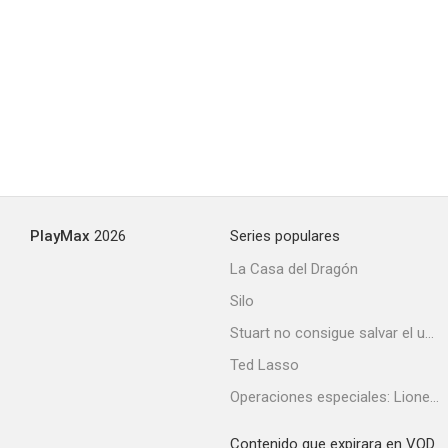
Brother's Justice
--
PlayMax
2026
Series populares
La Casa del Dragón
Silo
House Broken
Stuart no consigue salvar el universo
--
Ted Lasso
Operaciones especiales: Lioness
Contenido que expirara en VOD