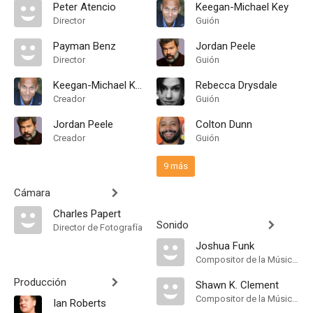
Peter Atencio
Keegan-Michael Key
Director
Guión
Payman Benz
Jordan Peele
Director
Guión
Keegan-Michael Key
Rebecca Drysdale
Creador
Guión
Jordan Peele
Colton Dunn
Creador
Guión
9 más
Cámara
Charles Papert
Sonido
Director de Fotografía
Joshua Funk
Compositor de la Música Original
Producción
Shawn K. Clement
Compositor de la Música Original
Ian Roberts