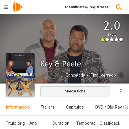
Identificarse/Registrarse
2.0
1 voto
Key & Peele
Cancelada • Final cerrado
Marcar ficha
Información
Trailers
Capítulos
DVD / Blu-Ray
(6)
Título original
Año
Duración
Temporadas
Clasificación por edades