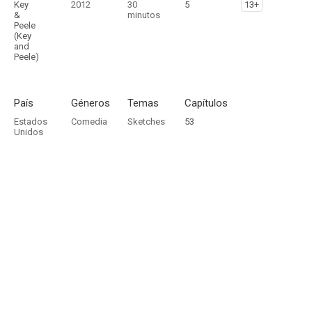
Key
2012
30
5
13+
&
minutos
Peele
(Key
and
Peele)
País
Géneros
Temas
Capítulos
Estados
Comedia
Sketches
53
Unidos