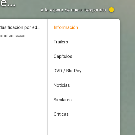
Ryan Hansen Solves Crimes on Television
A la espera de nueva temporada
Clasificación por edades
Información
in información
Trailers
Capítulos
DVD / Blu-Ray
Noticias
Similares
Críticas