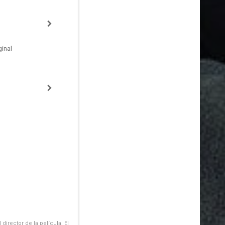
inal
irector de la película. El