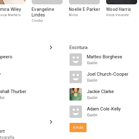
mira Wiley
Evangeline
Noelle E Parker
Wood Harris
Lindes
sica Mathers
Millie
Vince Vincente
Crosby
Escritura
apeero
Matteo Borghese
Guión
w
Joel Church-Cooper
Guión
hall Thurber
Jackie Clarke
dor
Guión
Adam Cole-Kelly
Guión
4 más
ert
tografía