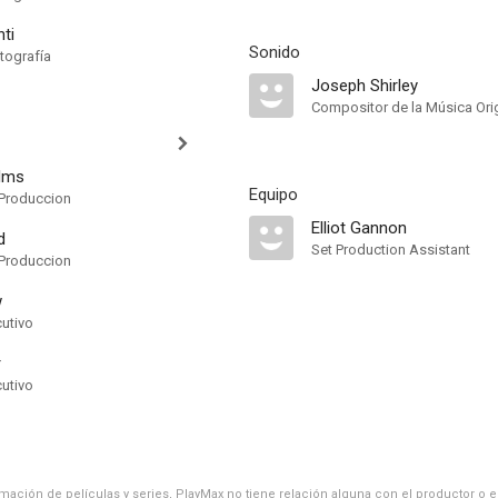
ti
Sonido
tografía
Joseph Shirley
Compositor de la Música Orig
ilms
Equipo
Produccion
Elliot Gannon
d
Set Production Assistant
Produccion
w
cutivo
r
cutivo
ación de películas y series, PlayMax no tiene relación alguna con el productor o el d