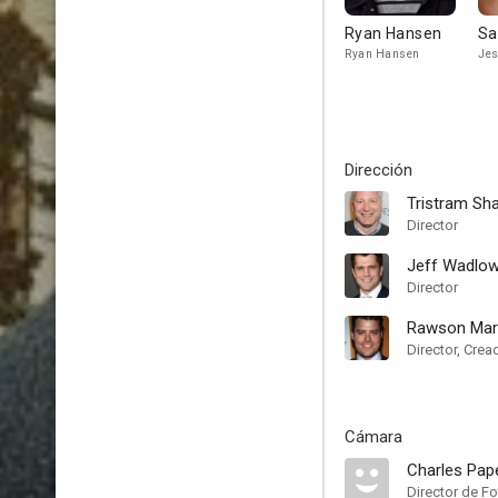
Ryan Hansen
Sa
Ryan Hansen
Jes
Dirección
Tristram Sh
Director
Jeff Wadlo
Director
Rawson Mars
Director, Crea
Cámara
Charles Pap
Director de Fo