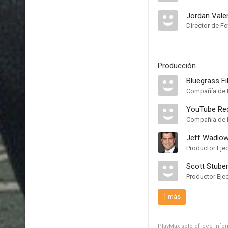
Jordan Valen
Director de Fo
Producción
Bluegrass F
Compañía de 
YouTube Re
Compañía de 
Jeff Wadlo
Productor Eje
Scott Stube
Productor Eje
1 más
PlayMax solo ofrece inform