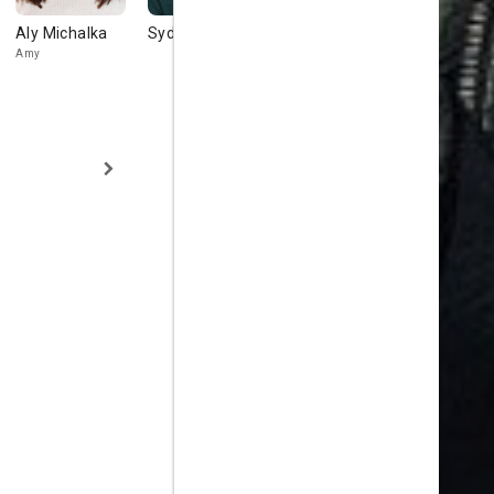
Aly Michalka
Sydney Brower
Jon Cryer
Karen Davi
Amy
Jon Cryer
Priya