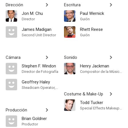
Dirección
Escritura
Jon M. Chu
Paul Wernick
Director
Guión
James Madigan
Rhett Reese
Second Unit Director
Guión
Cámara
Sonido
Stephen F. Windon
Henry Jackman
Director de Fotografía
Compositor de la Música Original
Geoffrey Haley
Steadicam Operator, "A" Camera Operator
Costume & Make-Up
Todd Tucker
Special Effects Makeup Artist
Producción
Brian Goldner
Productor