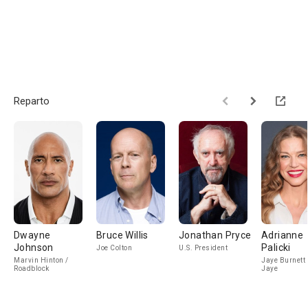
Reparto
Dwayne
Bruce Willis
Jonathan Pryce
Adrianne
Johnson
Palicki
Joe Colton
U.S. President
Marvin Hinton /
Jaye Burnett 
Roadblock
Jaye