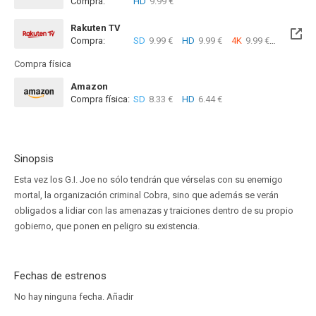
Compra:
HD
9.99 €
Rakuten TV
Compra:
SD
9.99 €
HD
9.99 €
4K
9.99 €
Compra física
Amazon
Compra física:
SD
8.33 €
HD
6.44 €
Sinopsis
Esta vez los G.I. Joe no sólo tendrán que vérselas con su enemigo
mortal, la organización criminal Cobra, sino que además se verán
obligados a lidiar con las amenazas y traiciones dentro de su propio
gobierno, que ponen en peligro su existencia.
Fechas de estrenos
No hay ninguna fecha.
Añadir