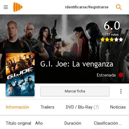
Identificarse/Registrarse
6.0
137 votos
G.I. Joe: La venganza
Estrenada
Marcar ficha
Información
Trailers
DVD / Blu-Ray
(7)
Noticias
Título original
Año
Duración
Clasificación por edades