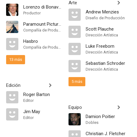
Arte
Lorenzo di Bonaventura
Andrew Menzies
Productor
Diseño de Producción
Paramount Pictures
Scott Plauche
Compañía de Produccion
Dirección Artística
Hasbro
Luke Freeborn
Compañía de Produccion
Dirección Artística
13 más
Sebastian Schroder
Dirección Artística
5 más
Edición
Roger Barton
Editor
Equipo
Jim May
Damion Poitier
Editor
Dobles
Christian J. Fletcher