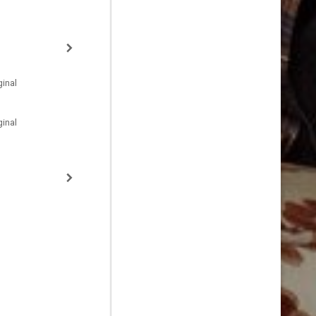
inal
inal