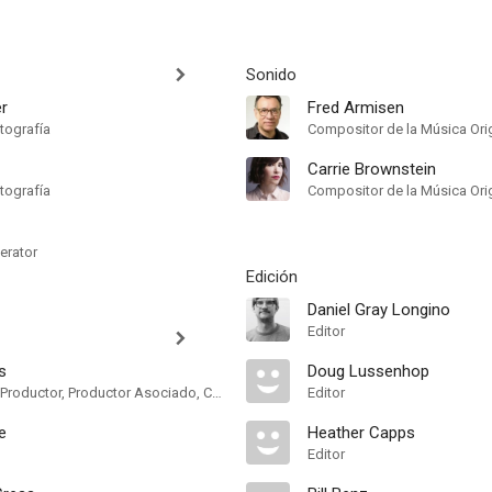
Sonido
er
Fred Armisen
tografía
Compositor de la Música Orig
Carrie Brownstein
tografía
Compositor de la Música Orig
erator
Edición
Daniel Gray Longino
Editor
s
Doug Lussenhop
Productor, Co-Productor, Productor Asociado, Co-Productor Ejecutivo, Productor Ejecutivo
Editor
e
Heather Capps
Editor