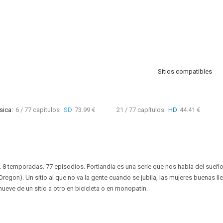
Sitios compatibles
sica:
6 / 77 capítulos
SD
73.99 €
21 / 77 capítulos
HD
44.41 €
. 8 temporadas. 77 episodios. Portlandia es una serie que nos habla del sueño
(Oregon). Un sitio al que no va la gente cuando se jubila, las mujeres buenas l
mueve de un sitio a otro en bicicleta o en monopatín.