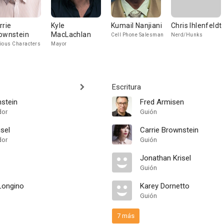
rrie
Kyle
Kumail Nanjiani
Chris Ihlenfeldt
ownstein
MacLachlan
Cell Phone Salesman
Nerd/Hunks
ious Characters
Mayor
Escritura
nstein
Fred Armisen
dor
Guión
sel
Carrie Brownstein
dor
Guión
Jonathan Krisel
Guión
 Longino
Karey Dornetto
Guión
7 más