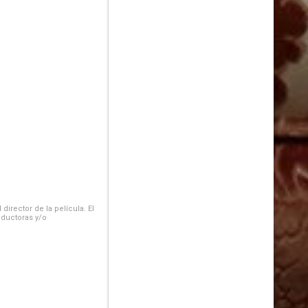
irector de la película. El
oductoras y/o