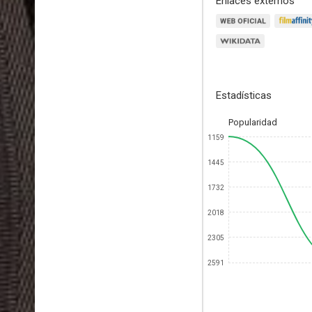
Enlaces externos
Estadísticas
Popularidad
1159
1445
1732
2018
2305
2591