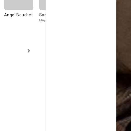
Angel Bouchet
Sam Adams
Kristine Levine
Chloë Sevi
Mayor's assistant
Alexandra