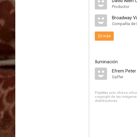
David Allen 
Productor
Broadway Vi
Compañía de 
23 más
Iluminación
Efrem Peter
Gaffer
PlayMax solo ofrece inform
copyright de las imágenes
distribuidoras.