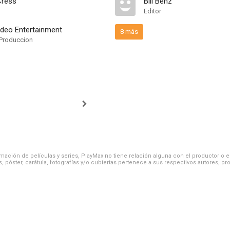
Cress
Bill Benz
Editor
deo Entertainment
8 más
Produccion
ación de películas y series, PlayMax no tiene relación alguna con el productor o el d
, póster, carátula, fotografías y/o cubiertas pertenece a sus respectivos autores, pr