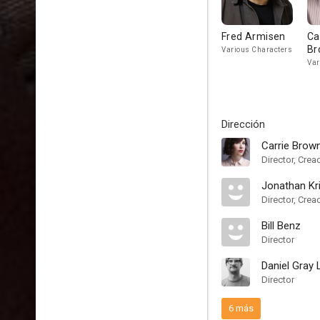
Fred Armisen
Ca
Br
Various Characters
Var
Dirección
Carrie Brow
Director, Crea
Jonathan Kri
Director, Crea
Bill Benz
Director
Daniel Gray
Director
6 más