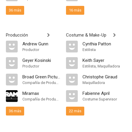
36 más
16 más
Producción
Costume & Make-Up
Andrew Gunn
Cynthia Patton
Productor
Estilista
Geyer Kosinski
Keith Sayer
Productor
Estilista, Maquilladora
Broad Green Pictures
Christophe Giraud
Compañía de Produccion
Maquilladora
Miramax
Fabienne April
Compañía de Produccion
Costume Supervisor
36 más
22 más