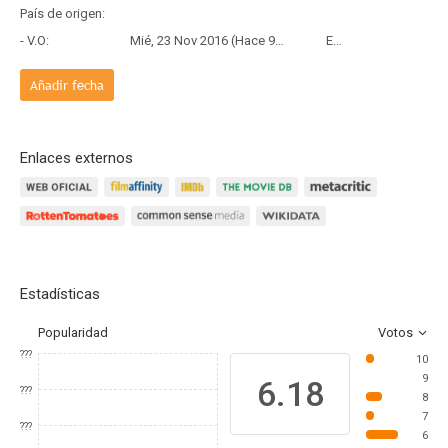
País de origen:
- V.O:
Mié, 23 Nov 2016 (Hace 9 años y 8 meses)
Estreno
Añadir fecha
Enlaces externos
Estadísticas
Popularidad
Votos
???
10
9
6.18
???
8
7
???
6