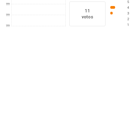
5
???
4
11
3
???
votos
2
1
???