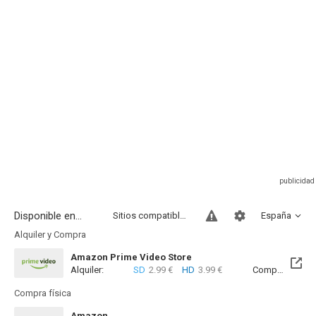
Disponible en...
Sitios compatibles
España
Alquiler y Compra
Amazon Prime Video Store
Alquiler:
SD
2.99 €
HD
3.99 €
Compra:
SD
9
Compra física
Amazon