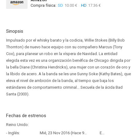
Compra física:
SD
10.00 €
HD
17.36 €
Sinopsis
Impulsado por el whisky barato y la codicia, Willie Stokes (Billy Bob
Thornton) de nuevo hace equipo con su compañero Marcus (Tony
Cox), para planear un robo en la víspera de Navidad. La entidad
elegida esta vez es una organización benéfica de Chicago dirigida por
la bella Diane (Christina Hendricks), una mujer con un corazón de oro y
la líbido de acero. A la banda se les une Sunny Soke (Kathy Bates), que
eleva el nivel de ambición de la banda, al tiempo que baja los
estándares de comportamiento criminal... Secuela de la ácida Bad
Santa (2003).
Fechas de estrenos
Reino Unido:
- Inglés:
Mié, 23 Nov 2016 (Hace 9 años y 8 meses)
Estreno