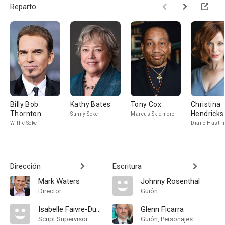
Reparto
Billy Bob
Kathy Bates
Tony Cox
Christina
Thornton
Hendricks
Sunny Soke
Marcus Skidmore
Willie Soke
Diane Hasti
Dirección
Escritura
Mark Waters
Johnny Rosenthal
Director
Guión
Isabelle Faivre-Duboz
Glenn Ficarra
Script Supervisor
Guión, Personajes