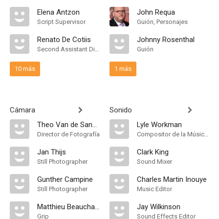
Elena Antzon
John Requa
Script Supervisor
Guión, Personajes
Renato De Cotiis
Johnny Rosenthal
Second Assistant Director
Guión
10 más
1 más
Cámara
Sonido
Theo Van de Sande
Lyle Workman
Director de Fotografía
Compositor de la Música Original
Jan Thijs
Clark King
Still Photographer
Sound Mixer
Gunther Campine
Charles Martin Inouye
Still Photographer
Music Editor
Matthieu Beauchamp
Jay Wilkinson
Grip
Sound Effects Editor