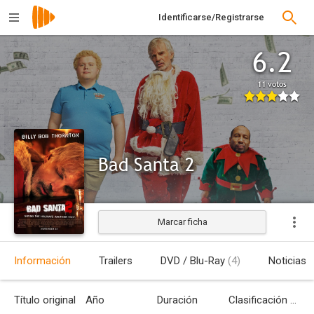
Identificarse/Registrarse
6.2
11 votos
Bad Santa 2
Marcar ficha
Estrenada
Información
Trailers
DVD / Blu-Ray
(4)
Noticias
Título original
Año
Duración
Clasificación por edades