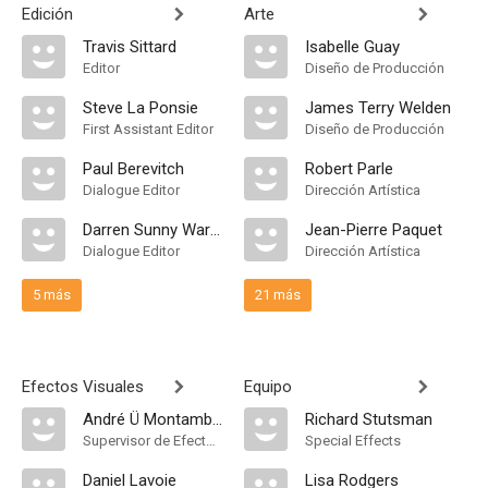
Edición
Arte
Travis Sittard
Isabelle Guay
Editor
Diseño de Producción
Steve La Ponsie
James Terry Welden
First Assistant Editor
Diseño de Producción
Paul Berevitch
Robert Parle
Dialogue Editor
Dirección Artística
Darren Sunny Warkentin
Jean-Pierre Paquet
Dialogue Editor
Dirección Artística
5 más
21 más
Efectos Visuales
Equipo
André Ü Montambeault
Richard Stutsman
Supervisor de Efectos Visuales
Special Effects
Daniel Lavoie
Lisa Rodgers