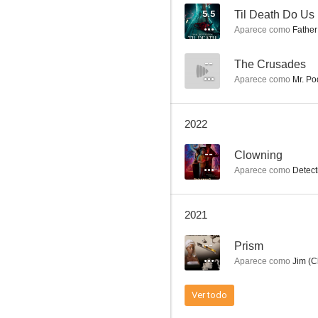
5.5
Til Death Do Us 
Aparece como
Father
Psych
--
The Crusades
Aparece como
Mr. P
8.5
2022
--
Clowning
Aparece como
Detect
2021
The Blacklist
--
Prism
8.4
Aparece como
Jim (C
Ver todo