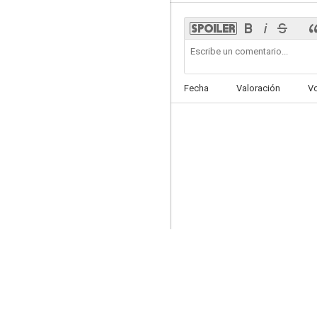
Mr. Mercedes
Fecha
Valoración
V
8.2
CSI: Nueva York
7.9