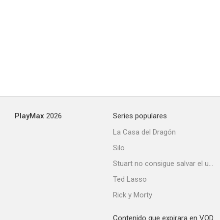
Última salida, Brooklyn
6.8
PlayMax
2026
Series populares
La Casa del Dragón
Silo
Clockers (Camellos)
Stuart no consigue salvar el universo
6.6
Ted Lasso
Rick y Morty
Contenido que expirara en VOD